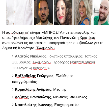
Η
αυτοδιοικητική
κίνηση «ΜΠΡΟΣΤΑ» με επικεφαλής και
υποψήφιο Δήμαρχο Μυτιλήνης τον Παναγιώτη
Χριστόφα
ανακοινώνει τις παρακάτω υποψηφιότητες συμβούλων για τη
Δημοτική Κοινότητα
Πλωμαρίου
:
Αλατζάς Νικόλαος
, Ιδιωτικός υπάλληλος, Τοπικός
Σύμβουλος
Πλωμαρίου
, Πρόεδρος
Ναυταθλητικού
Συλλόγου «
Ποσειδών
»
Βαζλαδέλης
Γεώργιος
, Ελεύθερος
επαγγελματίας
Κυριαλάνης
Ανδρέας
, Μεσίτης
Λούπος
Παναγιώτης
, Ιδιωτικός υπάλληλος
Ναυπλιώτης Ιωάννης
, Επιχειρηματίας