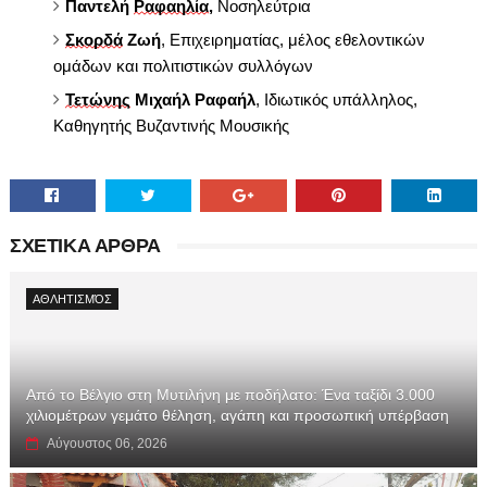
Παντελή
Ραφαηλία
,
Νοσηλεύτρια
Σκορδά
Ζωή
, Επιχειρηματίας, μέλος εθελοντικών
ομάδων και πολιτιστικών συλλόγων
Τετώνης
Μιχαήλ Ραφαήλ
, Ιδιωτικός υπάλληλος,
Καθηγητής Βυζαντινής Μουσικής
ΣΧΕΤΙΚΑ ΑΡΘΡΑ
ΑΘΛΗΤΙΣΜΌΣ
Από το Βέλγιο στη Μυτιλήνη με ποδήλατο: Ένα ταξίδι 3.000
χιλιομέτρων γεμάτο θέληση, αγάπη και προσωπική υπέρβαση
Αύγουστος 06, 2026