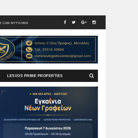
B CAM ΜΥΤΙΛΗΝΗ
LESVOS PRIME PROPERTIES