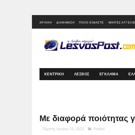
ΑΡΧΙΚΗ
ΔΙΑΦΗΜΙΣΗ
ΠΟΙΟΙ ΕΙΜΑΣΤΕ
ΜΙΚΡΕΣ ΑΓΓΕΛΙ
ΚΕΝΤΡΙΚΗ
ΛΕΣΒΟΣ
ΕΓΚΛΗΜΑ
ΕΛ
Με διαφορά ποιότητας γι
Πέμπτη, Ιουνίου 15, 2023
Foxbet