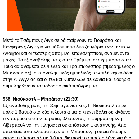
Μετά το Τσάμπιονς Λιγκ σειρά παίρνουν τα Γιουρόπα και 
Κόνφερενς Λιγκ για να μάθουμε τα δύο ζευγάρια των τελικών. 
Ανοιχτοί και οι τέσσερις αποψινοί επαναληπτικοί, αναμένονται 
μάχες. Το εξ αναβολής ματς στην Πρέμιερ, η ντερμπάρα στην 
Τουρκία ανάμεσα σε Φενέρ και Τραμπζονσπόρ (τιμωρημένος ο 
Μπακασέτας), ο επαναληπτικός ημιτελικός των πλέι οφ ανόδου 
στην Α' Αγγλίας και οι τελικοί Κυπέλλων σε Δανία και Σουηδία 
συμπληρώνουν το ποδοσφαιρικό πρόγραμμα.
938. Νιούκαστλ – Μπράιτον (21:30)
Εξ αναβολής ματς της 25ης αγωνιστικής. Η Νιούκαστλ πήρε 
μόλις 1 βαθμό στα δύο τελευταία ματς κι έχει βάλει σε κίνδυνο 
την παρουσία στην τετράδα, βλέποντας τη φορμαρισμένη 
Λίβερπουλ να την πλησιάζει σε απόσταση... αναπνοής. Από 
σπουδαίο αποτέλεσμα έρχεται η Μπράιτον, η οποία διέσυρε 
εκτός την Άρσεναλ με 3-0 και διατηρεί τον πρώτο λόγο για ένα 