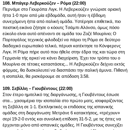
108. Μπάγερ Λεβερκούζεν – Ρόμα (22:00)
Περνάμε στο Γιουρόπα Λιγκ. Η Λεβερκούζεν γνώρισε οριακή 
ήττα 1-0 πριν από μία εβδομάδα, αυτή ήταν η έβδομη 
συνεχόμενη ήττα από ιταλική ομάδα. Υστέρησε επιθετικά, πιο 
πειστική εικόνα ζήτησε ο κόουτς Τσάμπι Αλόνσο, όμως πόσο 
εύκολο είναι αυτό απέναντι σε ομάδα του Ζοζέ Μουρίνιο; Ο 
Πορτογάλος τεχνικός φιλοδοξεί να πάρει τη Ρόμα σε δεύτερο 
διαδοχικό ευρωπαϊκό τελικό, πέρυσι κατέκτησε το Κόνφερενς 
Λιγκ. Η Ρόμα πήρε αυτό που ήθελε στην έδρα της και τώρα στη 
Γερμανία τής αρκεί να κάνει διαχείριση. Έχει τον τρόπο του ο 
Μουρίνιο σε τέτοιες καταστάσεις... Η Λεβερκούζεν δείχνει εκτός 
φόρμας, θα δυσκολευτεί να διασπάσει την ιταλική άμυνα. Πιθανή 
η ισοπαλία, θα ρισκάρουμε σε απόδοση 3.58.
109. Σεβίλλη – Γιουβέντους (22:00)
Στον έτερο ημιτελικό της διοργάνωσης, η Γιουβέντους έσωσε 
στα... χασομέρια την ισοπαλία στο πρώτο ματς, ισοφαρίζοντας 
τη Σεβίλλη σε 1-1. Εκπληκτικές οι επιδόσεις της ισπανικής 
ομάδας στη διοργάνωση: Μετράνε 6 κατακτήσεις, «τρέχουν» 
σερί 19-2-0 εντός και συνολική επίδοση 31-5-2, με τις ήττες να 
έρχονται μόνο από ισπανικές ομάδες. Η Γιουβέντους συνεχίζει 