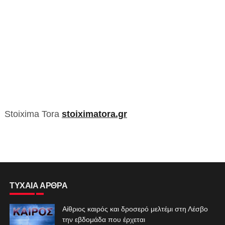
Stoixima Tora
stoiximatora.gr
ΤΥΧΑΙΑ ΑΡΘΡΑ
Αίθριος καιρός και δροσερό μελτέμι στη Λέσβο
την εβδομάδα που έρχεται