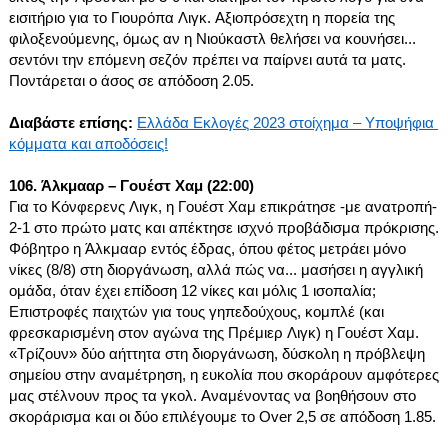
εισιτήριο για το Γιουρόπα Λιγκ. Αξιοπρόσεχτη η πορεία της 
φιλοξενούμενης, όμως αν η Νιούκαστλ θελήσει να κουνήσει... 
σεντόνι την επόμενη σεζόν πρέπει να παίρνει αυτά τα ματς. 
Ποντάρεται ο άσος σε απόδοση 2.05.
Διαβάστε επίσης: 
Ελλάδα
Εκλογές 2023 στοίχημα – Υποψήφια 
κόμματα και αποδόσεις!
106. Άλκμααρ – Γουέστ Χαμ (22:00)
Για το Κόνφερενς Λιγκ, η Γουέστ Χαμ επικράτησε -με ανατροπή- 
2-1 στο πρώτο ματς και απέκτησε ισχνό προβάδισμα πρόκρισης. 
Φόβητρο η Άλκμααρ εντός έδρας, όπου φέτος μετράει μόνο 
νίκες (8/8) στη διοργάνωση, αλλά πώς να... μασήσει η αγγλική 
ομάδα, όταν έχει επίδοση 12 νίκες και μόλις 1 ισοπαλία; 
Επιστροφές παιχτών για τους γηπεδούχους, κομπλέ (και 
φρεσκαρισμένη στον αγώνα της Πρέμιερ Λιγκ) η Γουέστ Χαμ. 
«Τρίζουν» δύο αήττητα στη διοργάνωση, δύσκολη η πρόβλεψη 
σημείου στην αναμέτρηση, η ευκολία που σκοράρουν αμφότερες 
μας στέλνουν προς τα γκολ. Αναμένοντας να βοηθήσουν στο 
σκοράρισμα και οι δύο επιλέγουμε το Over 2,5 σε απόδοση 1.85.