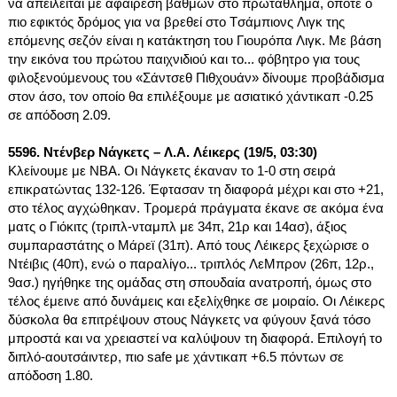
να απειλείται με αφαίρεση βαθμών στο πρωτάθλημα, οπότε ο 
πιο εφικτός δρόμος για να βρεθεί στο Τσάμπιονς Λιγκ της 
επόμενης σεζόν είναι η κατάκτηση του Γιουρόπα Λιγκ. Με βάση 
την εικόνα του πρώτου παιχνιδιού και το... φόβητρο για τους 
φιλοξενούμενους του «Σάντσεθ Πιθχουάν» δίνουμε προβάδισμα 
στον άσο, τον οποίο θα επιλέξουμε με ασιατικό χάντικαπ -0.25 
σε απόδοση 2.09.
5596. Ντένβερ Νάγκετς – Λ.Α. Λέικερς (19/5, 03:30)
Κλείνουμε με ΝΒΑ. Οι Νάγκετς έκαναν το 1-0 στη σειρά 
επικρατώντας 132-126. Έφτασαν τη διαφορά μέχρι και στο +21, 
στο τέλος αγχώθηκαν. Τρομερά πράγματα έκανε σε ακόμα ένα 
ματς ο Γιόκιτς (τριπλ-νταμπλ με 34π, 21ρ και 14ασ), άξιος 
συμπαραστάτης ο Μάρεϊ (31π). Από τους Λέικερς ξεχώρισε ο 
Ντέιβις (40π), ενώ ο παραλίγο... τριπλός ΛεΜπρον (26π, 12ρ., 
9ασ.) ηγήθηκε της ομάδας στη σπουδαία ανατροπή, όμως στο 
τέλος έμεινε από δυνάμεις και εξελίχθηκε σε μοιραίο. Οι Λέικερς 
δύσκολα θα επιτρέψουν στους Νάγκετς να φύγουν ξανά τόσο 
μπροστά και να χρειαστεί να καλύψουν τη διαφορά. Επιλογή το 
διπλό-αουτσάιντερ, πιο safe με χάντικαπ +6.5 πόντων σε 
απόδοση 1.80.