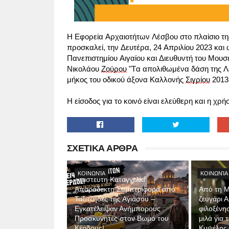
Η Εφορεία Αρχαιοτήτων Λέσβου στο πλαίσιο της 
προσκαλεί, την Δευτέρα, 24 Απριλίου 2023 και 
Πανεπιστημίου Αιγαίου και Διευθυντή του Μου
Νικολάου 
Ζούρου
 "Τα απολιθωμένα δάση της 
μήκος του οδικού άξονα Καλλονής 
Σιγρίου
 2013
Η είσοδος για το κοινό είναι ελεύθερη και η χρ
ΣΧΕΤΙΚΑ ΑΡΘΡΑ
ΚΟΙΝΩΝΊΑ
ΚΟΙΝΩΝΊΑ
Απίστευτη Καταγγελία:
Απαράδεκτη Συμπεριφορά από
Από τη Μ
Ταξιτζήδες της Αγιάσου –
ζευγάρι 
Εγκατέλειψαν Ανήμπορους
φιλοξένη
Προσκυνητές στον Βωμό του
μιλά για
Κέρδους!
Κυψέλης