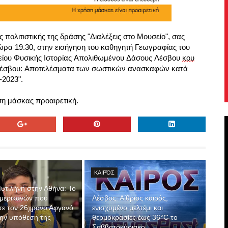
πολιτιστικής της δράσης "Διαλέξεις στο Μουσείο", σας 
ώρα 19.30, στην εισήγηση του καθηγητή Γεωγραφίας του 
σείου Φυσικής Ιστορίας Απολιθωμένου Δάσους Λέσβου 
κου
Λέσβου: Αποτελέσματα των σωστικών ανασκαφών κατά 
-2023".
ήση μάσκας προαιρετική.
ΚΑΙΡΌΣ
υτιλήνη στην Αθήνα: Το
Αμερικανών που
Λέσβος: Αίθριος καιρός,
σε τον 26χρονο Αφγανό
ενισχυμένο μελτέμι και
 την υπόθεση της
θερμοκρασίες έως 36°C το
Σαββατοκύριακο