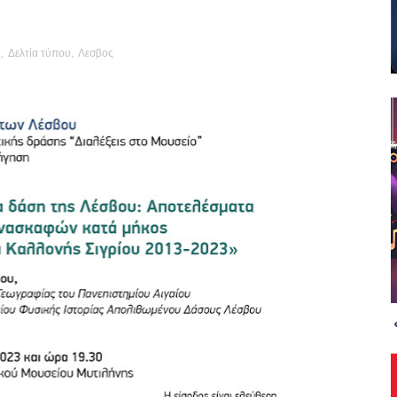
ς
,
Δελτία τύπου
,
Λεσβος