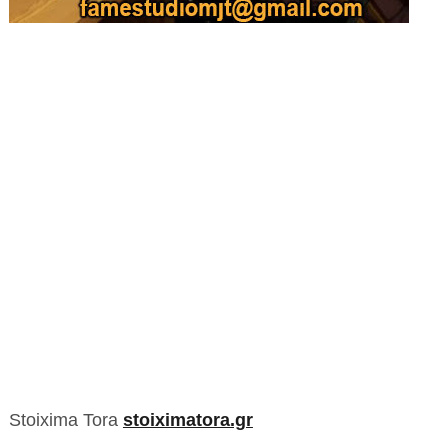
Stoixima Tora
stoiximatora.gr