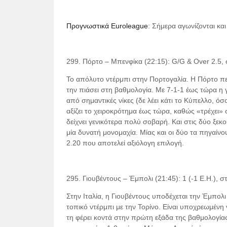
Προγνωστικά Euroleague
: Σήμερα αγωνίζονται και
299. Πόρτο – Μπενφίκα (22:15): G/G & Over 2.5, 
Το απόλυτο ντέρμπι στην Πορτογαλία. Η Πόρτο πε
την πιάσει στη βαθμολογία. Με 7-1-1 έως τώρα η 
από σημαντικές νίκες (δε λέει κάτι το Κύπελλο, ό
αξίζει το χειροκρότημα έως τώρα, καθώς «τρέχει» 
δείχνει γενικότερα πολύ σοβαρή. Και στις δύο ξε
μία δυνατή μονομαχία. Μίας και οι δύο τα πηγαίνο
2.20 που αποτελεί αξιόλογη επιλογή.
295. Γιουβέντους – Έμπολι (21:45): 1 (-1 E.H.), σ
Στην Ιταλία, η Γιουβέντους υποδέχεται την Έμπολι 
τοπικό ντέρμπι με την Τορίνο. Είναι υποχρεωμένη
τη φέρει κοντά στην πρώτη εξάδα της βαθμολογίας