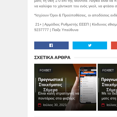
ματς τη νίκη 1-0 επί της Μόντσα. Λογικό είναι να
να καλύψει το χάντικαπ του ενός γκολ, να φτάσει σ
*Ισχύουν Όροι & Προϋποθέσεις, οι αποδόσεις ενδέ
21+ | Αρμόδιος Ρυθμιστής ΕΕΕΠ | Κίνδυνος εθισ
9237777 | Παίξε Υπεύθυνα
ΣΧΕΤΙΚΑ ΑΡΘΡΑ
FOXBET
FOXBET
Είναι καλή στρατηγική να
Με το δεξ
ποντάρεις στα φαβορί;
ματς στη
Ιούλιος 30, 2023
Ιούλιος