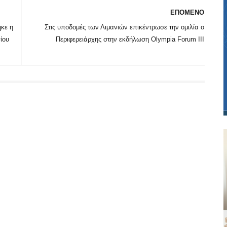
ΕΠΟΜΕΝΟ
ηκε η
Στις υποδομές των Λιμανιών επικέντρωσε την ομιλία ο
ίου
Περιφερειάρχης στην εκδήλωση Οlympia Forum ΙΙΙ