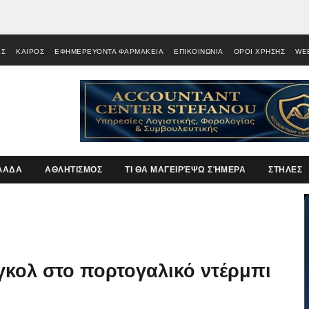
ΕΣ
ΚΑΙΡΟΣ
ΕΦΗΜΕΡΕΥΟΝΤΑ ΦΑΡΜΑΚΕΙΑ
ΕΠΙΚΟΙΝΩΝΙΑ
ΟΡΟΙ ΧΡΗΣΗΣ
WE
ΛΑΔΑ
ΑΘΛΗΤΙΣΜΟΣ
ΤΙ ΘΑ ΜΑΓΕΙΡΈΨΩ ΣΉΜΕΡΑ
ΣΤΗΛΕΣ
 γκολ στο πορτογαλικό ντέρμπι