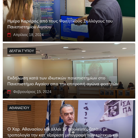
Ημέρα Καριέρας από τους Φοιτητικούς Συλλόγους του
Πανεπιστημίου Αιγαίου
Απρίλιος 18, 2024
ΔΕΛΤΊΑ ΤΎΠΟΥ
Εκδήλωση κατά των ιδιωτικών πανεπιστημίων στο
Πανεπιστήμιο Αιγαίου απο την επιτροπή αγώνα φοιτητών
Φεβρουάριος 15, 2024
ΑΘΑΝΑΣΊΟΥ
Ο Χαρ. Αθανασίου και άλλοι 17 βουλευτές ζητάνε με
τροπολογία την κατ’ εξαίρεση μεταγραφή των τρίτεκνη και