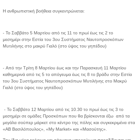
Η ανθρωπιστική βοήθεια συγκεντρώνεται:
- Το Σαββάτο 5 Μαρτίου από τις 11 το πρωί έως τις 2 το
μεσημέρι στην Εστία του 3ου Συστήματος Ναυτοπροσκόπων
Μυτιλήνης στο μακρύ Γιαλό (στο ύψος του γηπέδου)
- Από την Τρίτη 8 Μαρτίου έως και την Παρασκευή 11 Μαρτίου
καθημερινά από τις 5 το απόγευμα έως τις 8 το βράδυ στην Εστία
του 3ου Συστήματος Ναυτοπροσκόπων Μυτιλήνης στο Μακρύ
Γιαλό (στο ύψος του γηπέδου)
- Το Σαββάτο 12 Μαρτίου από τις 10.30 το πρωί έως τις 3 το
μεσημέρι σε ομάδες Προσκόπων που θα βρίσκονται έξω από τα
μεγάλα σούπερ μάρκετ στο κέντρο της πόλης και συγκεκριμένα στα
«ΑΒ Βασιλόπουλος», «My Market» και «Μασούτης».
Την ίδια μέρα τρόφιμα και φάρμακα μπορούν να παραδίδονται και