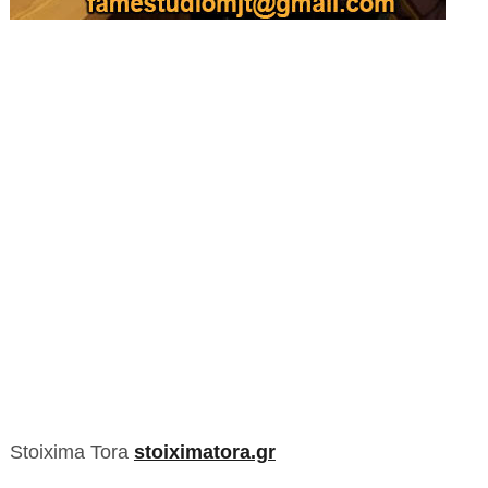
Stoixima Tora
stoiximatora.gr