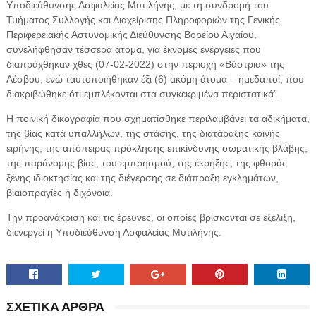
Υποδιεύθυνσης Ασφαλείας Μυτιλήνης, με τη συνδρομή του
Τμήματος Συλλογής και Διαχείρισης Πληροφοριών της Γενικής
Περιφερειακής Αστυνομικής Διεύθυνσης Βορείου Αιγαίου,
συνελήφθησαν τέσσερα άτομα, για έκνομες ενέργειες που
διαπράχθηκαν χθες (07-02-2022) στην περιοχή «Βάστρια» της
Λέσβου, ενώ ταυτοποιήθηκαν έξι (6) ακόμη άτομα – ημεδαποί, που
διακριβώθηκε ότι εμπλέκονται στα συγκεκριμένα περιστατικά”.
Η ποινική δικογραφία που σχηματίσθηκε περιλαμβάνει τα αδικήματα,
της βίας κατά υπαλλήλων, της στάσης, της διατάραξης κοινής
ειρήνης, της απόπειρας πρόκλησης επικίνδυνης σωματικής βλάβης,
της παράνομης βίας, του εμπρησμού, της έκρηξης, της φθοράς
ξένης ιδιοκτησίας και της διέγερσης σε διάπραξη εγκλημάτων,
βιαιοπραγίες ή διχόνοια.
Την προανάκριση και τις έρευνες, οι οποίες βρίσκονται σε εξέλιξη,
διενεργεί η Υποδιεύθυνση Ασφαλείας Μυτιλήνης.
ΣΧΕΤΙΚΑ ΑΡΘΡΑ