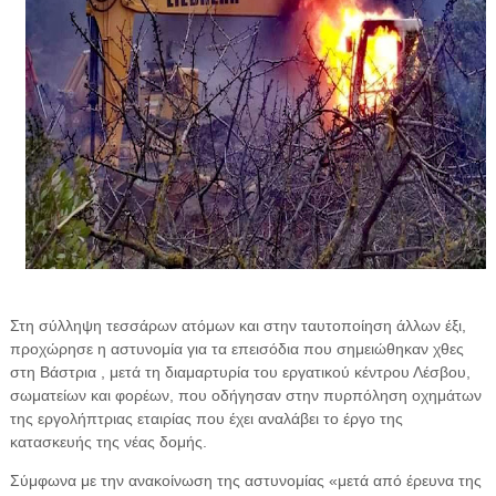
Στη σύλληψη τεσσάρων ατόμων και στην ταυτοποίηση άλλων έξι,
προχώρησε η αστυνομία για τα επεισόδια που σημειώθηκαν χθες
στη Βάστρια , μετά τη διαμαρτυρία του εργατικού κέντρου Λέσβου,
σωματείων και φορέων, που οδήγησαν στην πυρπόληση οχημάτων
της εργολήπτριας εταιρίας που έχει αναλάβει το έργο της
κατασκευής της νέας δομής.
Σύμφωνα με την ανακοίνωση της αστυνομίας «μετά από έρευνα της