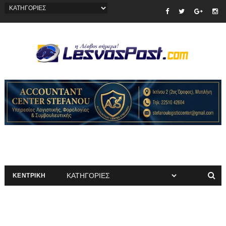
ΚΕΝΤΡΙΚΗ