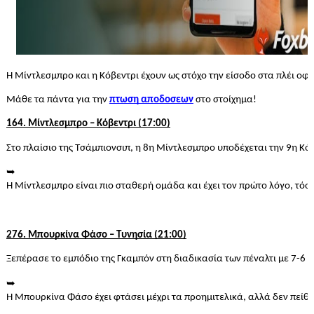
Η Μίντλεσμπρο και η Κόβεντρι έχουν ως στόχο την είσοδο στα πλέι οφ
Μάθε τα πάντα για την 
πτωση αποδοσεων
 στο στοίχημα!
164. Μίντλεσμπρο – Κόβεντρι (17:00)
Στο πλαίσιο της Τσάμπιονσιπ, η 8η Μίντλεσμπρο υποδέχεται την 9η Κόβ
➥ 
Η Μίντλεσμπρο είναι πιο σταθερή ομάδα και έχει τον πρώτο λόγο, τόσ
276. Μπουρκίνα Φάσο – Τυνησία (21:00)
Ξεπέρασε το εμπόδιο της Γκαμπόν στη διαδικασία των πέναλτι με 7-6 
➥ 
Η Μπουρκίνα Φάσο έχει φτάσει μέχρι τα προημιτελικά, αλλά δεν πείθει