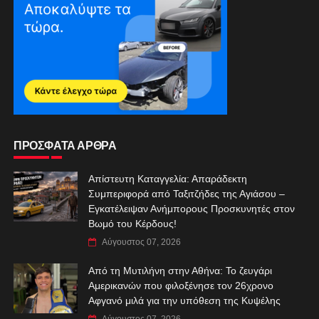
ΠΡΟΣΦΑΤΑ ΑΡΘΡΑ
Απίστευτη Καταγγελία: Απαράδεκτη
Συμπεριφορά από Ταξιτζήδες της Αγιάσου –
Εγκατέλειψαν Ανήμπορους Προσκυνητές στον
Βωμό του Κέρδους!
Αύγουστος 07, 2026
Από τη Μυτιλήνη στην Αθήνα: Το ζευγάρι
Αμερικανών που φιλοξένησε τον 26χρονο
Αφγανό μιλά για την υπόθεση της Κυψέλης