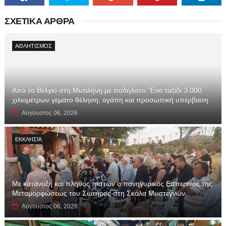
ΣΧΕΤΙΚΑ ΑΡΘΡΑ
ΑΘΛΗΤΙΣΜΌΣ
Από το Βέλγιο στη Μυτιλήνη με ποδήλατο: Ένα ταξίδι 3.000
χιλιομέτρων γεμάτο θέληση, αγάπη και προσωπική υπέρβαση
Αύγουστος 06, 2026
ΕΚΚΛΗΣΙΆ
Με κατάνυξη και πλήθος πιστών ο πανηγυρικός Εσπερινός της
Μεταμορφώσεως του Σωτήρος στη Σκάλα Μυστεγνών
Αύγουστος 06, 2026