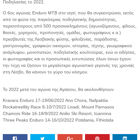
Ποδηλασίας το 2022.
Ο 6ος αγώνας Enduro MTB στο νησί, που θα συγκεντρώσει, εκτός
από τα φώτα της παγκόσμιας ποδηλατικής δημοσιότητας,
περισσότερους από 500 προσκεκλημένους (αγωνιζόμενους, φίλους,
θεατές, χορηγούς, προπονητές, ομάδες, φωτογράφους κ.α.)
πρεσβευτές της Λεσβιακής φύσης, φιλοξενίας, παράδοσης,
γαστρονομίας, γραφικών οικισμών, ιστορίας, τέχνης, γεωγραφικού
ανάγλυφου, μονοπατιών, ποδηλατικής κουλτούρας, ενώ οι ειδήσεις,
οι φωτογραφίες και οι προσωπικές εντυπώσεις όλων όσων έχουν
την τύχη να ζήσουν το μεγαλύτερο αγωνιστικό γεγονός της χρονιάς
στη Λέσβο, θα κάνουν το γύρο του κόσμου.
Το 2022 μετά τον αγώνα της Αγιάσου, θα ακολουθήσουν
Kravara Enduro 17-19/06/2022 Ano Chora, Nafpaktia
Rockatreellity Race 8-10/7/2022 Livadi, Mount Parnasos
Chamois Ride 16-18/9/2022 Anilio Ski Resort, Ioannina
Three Peaks Enduro 14-16/10/2022 Potidania, Fthiotida