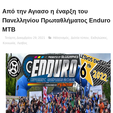
Από την Αγιασο η έναρξη του
Πανελληνίου Πρωταθλήματος Enduro
MTB
Τετάρτη, Δεκεμβρίου 29, 2021
Αθλητισμός
,
Δελτία τύπου
,
Εκδηλώσεις
,
Κοινωνία
,
Λεσβος