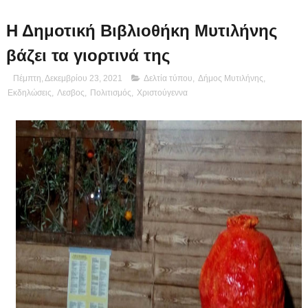
Η Δημοτική Βιβλιοθήκη Μυτιλήνης
βάζει τα γιορτινά της
Πέμπτη, Δεκεμβρίου 23, 2021
Δελτία τύπου
,
Δήμος Μυτιλήνης
,
Εκδηλώσεις
,
Λεσβος
,
Πολιτισμός
,
Χριστούγεννα