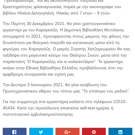
“Προλαβαίνουμε;” και θα ακολουθήσουν παιχνίδια και
δραστηριότητες φιλαναγνωσίας παρέα με την εικονογράφο του
βιβλίου Ηλιάνα Δεληογλάνη. Ηλικίες από 7 ετών – 9 ετών.
Την Πέμπτη 30 Δεκεμβρίου 2021, θα γίνει χριστουγεννιάτικο
εργαστήρι με τον Καραγκιόζη. Η Δημοτική Βιβλιοθήκη Μυτιλήνης
αποχαιρετά το 2021, προσφέροντας στους μικρούς της φίλους την
δυνατότητα για θεατρικό παιχνίδι και κατασκευές μέσα από τις
φιγούρες του Καραγκιόζη. Ο μικρός Στρατής Χατζηγεωργίου θα σας
ταξιδέψει στο μαγευτικό κόσμο του Θεάτρου Σκιών, μέσα από την
παράσταση “O Καραγκιόζης και οι καλικάντζαροι”. Το εργαστήρι
ανήκει στην Εθνική Βιβλιοθήκη Ελλάδος προβάλλοντας έτσι την
αμφίδρομη συνεργασία και σχέση μας.
Την Δευτέρα 3 Ιανουαρίου 2021, θα γίνει αναβίωση του
Πρωτοχρονιάτικου εθίμου του τόπου μας “Το σπάσιμο του ροδιού”.
Για την συμμετοχή στα εργαστήρια καλέστε στο τηλέφωνο 22510-
45434. Κατά την προσέλευση απαιτείται self-test ημέρας ή
πιστοποιητικό εμβολιασμού/νόσησης.