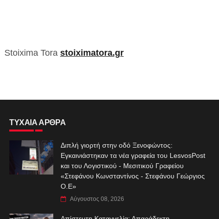
Stoixima Tora
stoiximatora.gr
ΤΥΧΑΙΑ ΑΡΘΡΑ
Διπλή γιορτή στην οδό Ξενοφώντος:
Εγκαινιάστηκαν τα νέα γραφεία του LesvosPost
και του Λογιστικού - Μεσιτικού Γραφείου
«Στεφάνου Κωνσταντίνος - Στεφάνου Γεώργιος
Ο.Ε»
Αύγουστος 08, 2026
Απίστευτη Καταγγελία: Απαράδεκτη