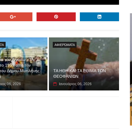
ΤΑ
ΑΦΙΕΡΏΜΑΤΑ
τα του Αιγαίου «ΤΑ
το 1999 από την
του Δήμου Μυτιλήνης
ΤΑ ΗΘΗ ΚΑΙ ΤΑ ΕΘΙΜΑ ΤΩΝ
)
ΘΕΟΦΑΝΙΩΝ
ριος 06, 2026
Ιανουάριος 06, 2026