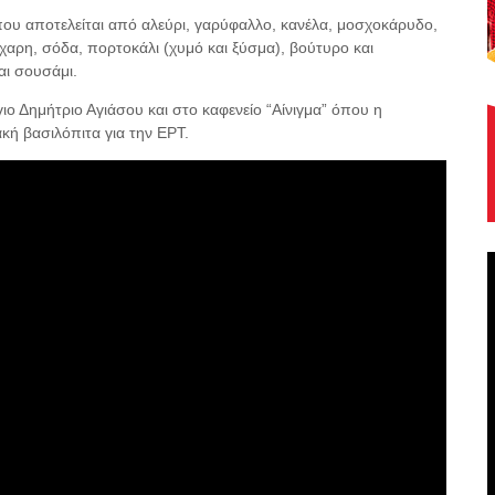
που αποτελείται από αλεύρι, γαρύφαλλο, κανέλα, μοσχοκάρυδο,
άχαρη, σόδα, πορτοκάλι (χυμό και ξύσμα), βούτυρο και
αι σουσάμι.
ο Δημήτριο Αγιάσου και στο καφενείο “Αίνιγμα” όπου η
κή βασιλόπιτα για την ΕΡΤ.