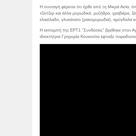
Η συνταγή φέρεται ότι ήρθε από τη Μικρά Ασία, ό
τζίντζερ και άλλα μυρωδικά, μυζήθρα, γραβιέρα, ζ
ελαιόλαδο, γλυκάνισο (ρακομυρωδιά), αμύγδαλα κ
Η εκπομπή της ΕΡΤ1 “Συνδέσεις” βρέθηκε στον Άγι
ιδιοκτήτρια Γρηγορία Κουκούλα έφτιαξε παραδοσια