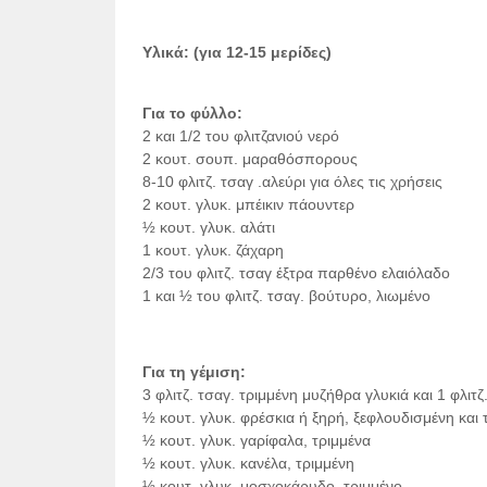
Υλικά: (για 12-15 μερίδες)
Για το φύλλο:
2 και 1/2 του φλιτζανιού νερό
2 κουτ. σουπ. μαραθόσπορους
8-10 φλιτζ. τσαγ .αλεύρι για όλες τις χρήσεις
2 κουτ. γλυκ. μπέικιν πάουντερ
½ κουτ. γλυκ. αλάτι
1 κουτ. γλυκ. ζάχαρη
2/3 του φλιτζ. τσαγ έξτρα παρθένο ελαιόλαδο
1 και ½ του φλιτζ. τσαγ. βούτυρο, λιωμένο
Για τη γέμιση:
3 φλιτζ. τσαγ. τριμμένη μυζήθρα γλυκιά και 1 φλιτζ
½ κουτ. γλυκ. φρέσκια ή ξηρή, ξεφλουδισμένη και 
½ κουτ. γλυκ. γαρίφαλα, τριμμένα
½ κουτ. γλυκ. κανέλα, τριμμένη
½ κουτ. γλυκ. μοσχοκάρυδο, τριμμένο