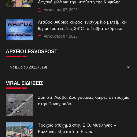
Αφγανό μιλά για την υπόθεση της Κυψέλης
Αύγουστος 07, 2026
Λέσβος: Αίθριος καιρός, ενισχυμένο μελτέμι και
θερμοκρασίες έως 36°C το Σαββατοκύριακο
Αύγουστος 07, 2026
ΑΡΧΕΙΟ LESVOSPOST
VIRAL ΕΙΔΗΣΕΙΣ
Σοκ στη Λέσβο: Δύο γυναίκες νεκρές σε τροχαίο
στην Παναγιούδα
Τροχαίο ατύχημα στην Ε.Ο. Μυτιλήνης –
Καλλονής έξω από το Filiana