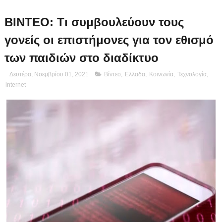
ΒΙΝΤΕΟ: Τι συμβουλεύουν τους
γονείς οι επιστήμονες για τον εθισμό
των παιδιών στο διαδίκτυο
Δευτέρα, Νοεμβρίου 01, 2021
Βίντεο
,
Ελλαδα
,
Κοινωνία
,
Τεχνολογία
,
internet