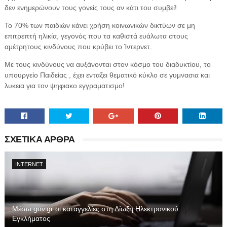
δεν ενημερώνουν τους γονείς τους αν κάτι του συμβεί!
Το 70% των παιδιών κάνει χρήση κοινωνικών δικτύων σε μη
επιτρεπτή ηλικία, γεγονός που τα καθιστά ευάλωτα στους
αμέτρητους κινδύνους που κρύβει το Ίντερνετ.
Με τους κινδύνους να αυξάνονται στον κόσμο του διαδυκτίου, το
υπουργείο Παιδείας , έχει ενταξει θεματικό κύκλο σε γυμνασια και
λυκεια για τον ψηφιακο εγγραματισμο!
ΣΧΕΤΙΚΑ ΑΡΘΡΑ
INTERNET
Μέσω gov.gr οι καταγγελίες στη Δίωξη Ηλεκτρονικού
Εγκλήματος