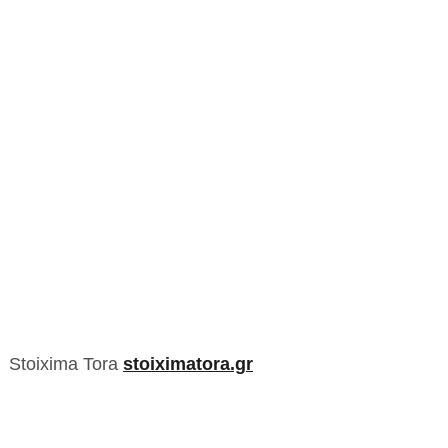
Stoixima Tora
stoiximatora.gr