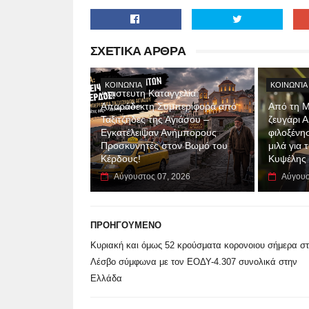
ΣΧΕΤΙΚΑ ΑΡΘΡΑ
ΚΟΙΝΩΝΊΑ
ΚΟΙΝΩΝΊΑ
Απίστευτη Καταγγελία:
Απαράδεκτη Συμπεριφορά από
Από τη Μ
Ταξιτζήδες της Αγιάσου –
ζευγάρι 
Εγκατέλειψαν Ανήμπορους
φιλοξένη
Προσκυνητές στον Βωμό του
μιλά για
Κέρδους!
Κυψέλης
Αύγουστος 07, 2026
Αύγουσ
ΠΡΟΗΓΟΥΜΕΝΟ
Κυριακή και όμως 52 κρούσματα κορονοιου σήμερα σ
Λέσβο σύμφωνα με τον ΕΟΔΥ-4.307 συνολικά στην
Ελλάδα