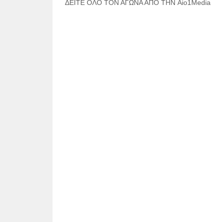
ΔΕΙΤΕ ΟΛΟ ΤΟΝ ΑΓΩΝΑ ΑΠΟ ΤΗΝ Aio1Media