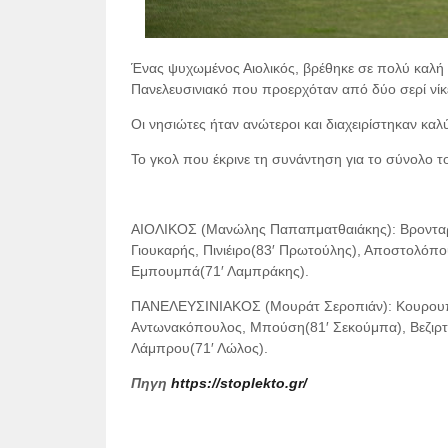
Ένας ψυχωμένος Αιολικός, βρέθηκε σε πολύ καλή μέ
Πανελευσινιακό που προερχόταν από δύο σερί νίκ
Οι νησιώτες ήταν ανώτεροι και διαχειρίστηκαν καλύ
Το γκολ που έκρινε τη συνάντηση για το σύνολο 
ΑΙΟΛΙΚΟΣ (Μανώλης Παπαπματθαιάκης): Βρονταρά
Γιουκαρής, Πινιέιρο(83′ Πρωτούλης), Αποστολόπου
Εμπουμπά(71′ Λαμπράκης).
ΠΑΝΕΛΕΥΣΙΝΙΑΚΟΣ (Μουράτ Σεροπιάν): Κουρουπά
Αντωνακόπουλος, Μπούση(81′ Σεκούμπα), Βεζιρτζ
Λάμπρου(71′ Λώλος).
Πηγη
https://stoplekto.gr/