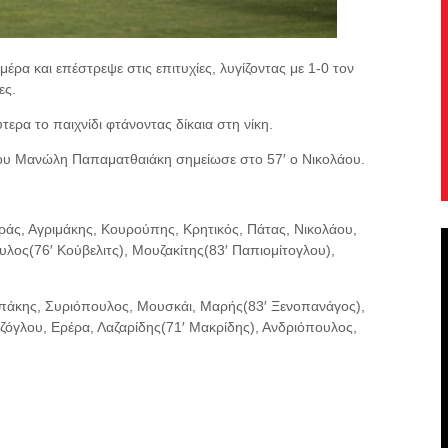
ρα και επέστρεψε στις επιτυχίες, λυγίζοντας με 1-0 τον
ες.
τερα το παιχνίδι φτάνοντας δίκαια στη νίκη.
του Μανώλη Παπαματθαιάκη σημείωσε στο 57′ ο Νικολάου.
ς, Αγριμάκης, Κουρούπης, Κρητικός, Πάτας, Νικολάου,
λος(76′ Κούβελιτς), Μουζακίτης(83′ Παπιομίτογλου),
κης, Συριόπουλος, Μουσκάι, Μαρής(83′ Ξενοπανάγος),
όγλου, Ερέρα, Λαζαρίδης(71′ Μακρίδης), Ανδριόπουλος,