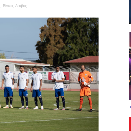
ς
,
Βίντεο
,
Λεσβος