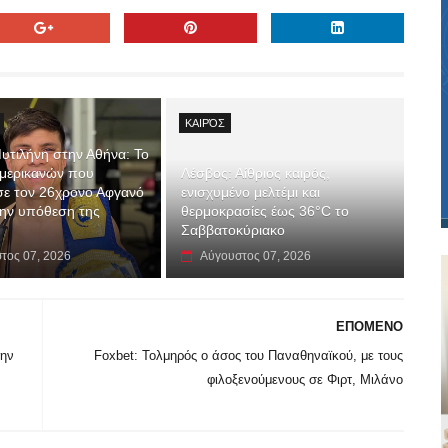
ΚΑΙΡΌΣ
υτιλήνη στην Αθήνα: Το
Αμερικανών που
Λέσβος: Αίθριος καιρός,
σε τον 26χρονο Αφγανό
ενισχυμένο μελτέμι και
 την υπόθεση της
θερμοκρασίες έως 36°C το
Σαββατοκύριακο
τος 07, 2026
Αύγουστος 07, 2026
ΕΠΟΜΕΝΟ
την
Foxbet: Τολμηρός ο άσος του Παναθηναϊκού, με τους
φιλοξενούμενους σε Φιρτ, Μιλάνο