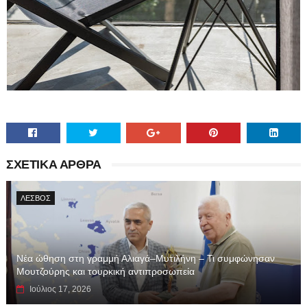
ΣΧΕΤΙΚΑ ΑΡΘΡΑ
ΛΕΣΒΟΣ
Νέα ώθηση στη γραμμή Αλιαγά–Μυτιλήνη – Τι συμφώνησαν
Μουτζούρης και τουρκική αντιπροσωπεία
Ιούλιος 17, 2026