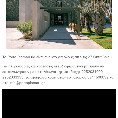
Το Porto Plomari θα είναι ανοικτό για όλους από τις 27 Οκτωβρίου.
Για πληροφορίες και κρατήσεις οι ενδιαφερόμενοι μπορούν να
επικοινωνήσουν με τα τηλέφωνα της υποδοχής 2252031000,
2252033333, το τηλέφωνο κρατήσεων εστιατορίου 6944590092 και
στο info@portoplomari.gr.