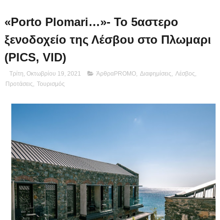
«Porto Plomari…»- Το 5αστερο
ξενοδοχείο της Λέσβου στο Πλωμαρι
(PICS, VID)
Τρίτη, Οκτωβρίου 19, 2021
ΆρθραPROMO
,
Διαφημίσεις
,
Λέσβος
,
Προτάσεις
,
Τουρισμός