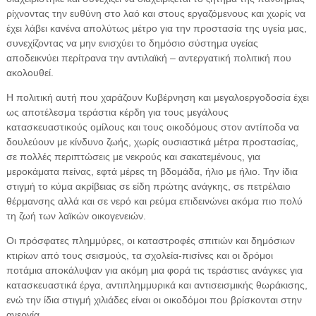
ρίχνοντας την ευθύνη στο λαό και στους εργαζόμενους και χωρίς να
έχει λάβει κανένα απολύτως μέτρο για την προστασία της υγεία μας,
συνεχίζοντας να μην ενισχύει το δημόσιο σύστημα υγείας
αποδεικνύει περίτρανα την αντιλαϊκή – αντεργατική πολιτική που
ακολουθεί.
Η πολιτική αυτή που χαράζουν Κυβέρνηση και μεγαλοεργοδοσία έχει
ως αποτέλεσμα τεράστια κέρδη για τους μεγάλους
κατασκευαστικούς ομίλους και τους οικοδόμους στον αντίποδα να
δουλεύουν με κίνδυνο ζωής, χωρίς ουσιαστικά μέτρα προστασίας,
σε πολλές περιπτώσεις με νεκρούς και σακατεμένους, για
μεροκάματα πείνας, εφτά μέρες τη βδομάδα, ήλιο με ήλιο. Την ίδια
στιγμή το κύμα ακρίβειας σε είδη πρώτης ανάγκης, σε πετρέλαιο
θέρμανσης αλλά και σε νερό και ρεύμα επιδεινώνει ακόμα πιο πολύ
τη ζωή των λαϊκών οικογενειών.
Οι πρόσφατες πλημμύρες, οι καταστροφές σπιτιών και δημόσιων
κτιρίων από τους σεισμούς, τα σχολεία-πισίνες και οι δρόμοι
ποτάμια αποκάλυψαν για ακόμη μια φορά τις τεράστιες ανάγκες για
κατασκευαστικά έργα, αντιπλημμυρικά και αντισεισμικής θωράκισης,
ενώ την ίδια στιγμή χιλιάδες είναι οι οικοδόμοι που βρίσκονται στην
ανεργία.