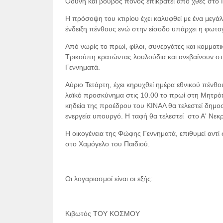
Οδύνη και βουβός πόνος επικρατεί από χθες στο
Η πρόσοψη του κτιρίου έχει καλυφθεί με ένα μεγάλ
ένδειξη πένθους ενώ στην είσοδο υπάρχει η φωτ
Από νωρίς το πρωί, φίλοι, συνεργάτες και κομμα
Τρικούπη κρατώντας λουλούδια και ανεβαίνουν σ
Γεννηματά.
Αύριο Τετάρτη, έχει κηρυχθεί ημέρα εθνικού πένθ
λαϊκό προσκύνημα στις 10.00 το πρωί στη Μητρόπο
κηδεία της προέδρου του ΚΙΝΑΛ θα τελεστεί δημο
ενεργεία υπουργό. Η ταφή θα τελεστεί στο Α' Νεκ
Η οικογένεια της Φώφης Γεννηματά, επιθυμεί αντ
στο Χαμόγελο του Παιδιού.
Οι λογαριασμοί είναι οι εξής:
Κιβωτός
ΤΟΥ
ΚΟΣΜΟΥ