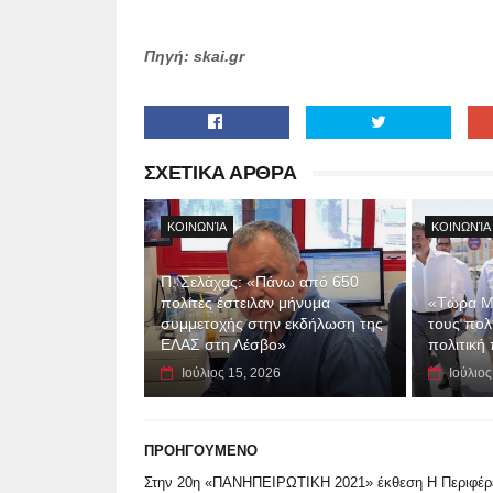
Πηγή: skai.gr
ΣΧΕΤΙΚΑ ΑΡΘΡΑ
ΚΟΙΝΩΝΊΑ
ΚΟΙΝΩΝΊΑ
Π. Σελάχας: «Πάνω από 650
πολίτες έστειλαν μήνυμα
«Τώρα Μι
συμμετοχής στην εκδήλωση της
τους πολ
ΕΛΑΣ στη Λέσβο»
πολιτική
Ιούλιος 15, 2026
Ιούλιος
ΠΡΟΗΓΟΥΜΕΝΟ
Στην 20η «ΠΑΝΗΠΕΙΡΩΤΙΚΗ 2021» έκθεση Η Περιφέρ