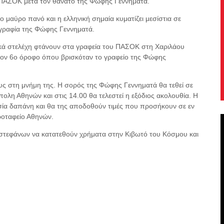
 ΠΑΣΟΚ μετά τον θάνατο της Φώφης Γεννηματά.
ο μαύρο πανό και η ελληνική σημαία κυματίζει μεσίστια σε
ογραφία της Φώφης Γεννηματά.
τικά στελέχη φτάνουν στα γραφεία του ΠΑΣΟΚ στη Χαριλάου
τον 6ο όροφο όπου βρισκόταν το γραφείο της Φώφης
ους στη μνήμη της. Η σορός της Φώφης Γεννηματά θα τεθεί σε
λη Αθηνών και στις 14.00 θα τελεστεί η εξόδιος ακολουθία. Η
σία δαπάνη και θα της αποδοθούν τιμές που προσήκουν σε εν
ροταφείο Αθηνών.
ί στεφάνων να κατατεθούν χρήματα στην Κιβωτό του Κόσμου και