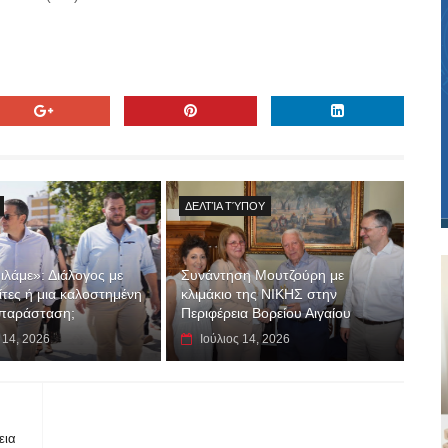
ΔΕΛΤΊΑ ΤΎΠΟΥ
λάμε»: Διάλογος με
Συνάντηση Μουτζούρη με
ίτες ή μια καλοστημένη
κλιμάκιο της ΝΙΚΗΣ στην
 παράσταση;
Περιφέρεια Βορείου Αιγαίου
 14, 2026
Ιούλιος 14, 2026
εια