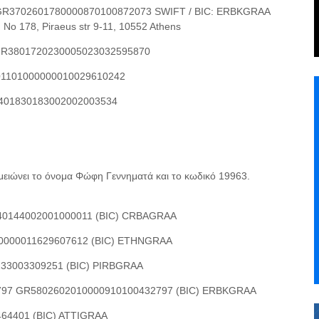
 GR3702601780000870100872073 SWIFT / BIC: ERBKGRAA
 No 178, Piraeus str 9-11, 10552 Athens
N:GR3801720230005023032595870
201101000000010029610242
1401830183002002003534
μειώνει το όνομα Φώφη Γεννηματά και το κωδικό 19963.
40144002001000011 (BIC) CRBAGRAA
0000011629607612 (BIC) ETHNGRAA
33003309251 (BIC) PIRBGRAA
797 GR5802602010000910100432797 (BIC) ERBKGRAA
64401 (BIC) ATTIGRAA