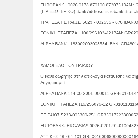
EUROBANK : 0026 0178 870100 872073 IBAN :
(
ΓΙΑ
ΕΞΩΤΕΡΙΚΟ
) Bank Address Eurobank Branch
ΤΡΑΠΕΖΑ
ΠΕΙΡΑΙΩΣ
: 5023 - 032595 - 870 IBA
ΕΘΝΙΚΗ
ΤΡΑΠΕΖΑ
: 100/296102-42 IBAN: GR6
ALPHA BANK : 183002002003534 IBAN: GR480
XAMO
ΓΕΛΟ
ΤΟΥ
ΠΑΙΔΙΟΥ
Ο κάθε δωρητής στην αιτιολογία κατάθεσης να ση
Λογαριασμοί:
ALPHA BANK 144-00-2001-000011 GR46014014
ΕΘΝΙΚΗ ΤΡΑΠΕΖΑ 116/296076-12 GR810110116
ΠΕΙΡΑΙΩΣ 5233-003309-251 GR33017223300052
EUROBANK- ERGASIAS 0026-0201-91-0100432
ΑΤΤΙΚΗΣ 46 464 401 GR80016006900000000464