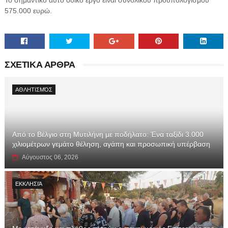
575.000 ευρώ.
ΣΧΕΤΙΚΑ ΑΡΘΡΑ
ΑΘΛΗΤΙΣΜΌΣ
Από το Βέλγιο στη Μυτιλήνη με ποδήλατο: Ένα ταξίδι 3.000
χιλιομέτρων γεμάτο θέληση, αγάπη και προσωπική υπέρβαση
Αύγουστος 06, 2026
ΕΚΚΛΗΣΙΆ