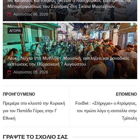
Με κατάνυξη και πλήθος πιστών ο πανηγυρικός Εσπερινός της
Μεταμορφώσεως του Σωτήρος στη Σκάλα Μυστεγνών
Αύγουστος 06, 2026
ΑΓΟΡΆ
Λευκή Νύχτα στη Μυτιλήνη: Μουσική, εκπλήξεις και μοναδικές
εκπτώσεις την Παρασκευή 7 Αυγούστου
Αύγουστος 05, 2026
ΠΡΟΗΓΟΥΜΕΝΟ
ΕΠΟΜΕΝΟ
Πρεμιέρα στο κλειστό την Κυριακή
FoxBet : «Στήριγμα» ο Ατρόμητος,
για τον Παπάδο Γέρας στην Γ
τον πρώτο λόγο η ισοπαλία στην
Εθνική
Τρίπολη
ΓΡΑΨΤΕ ΤΟ ΣΧΟΛΙΟ ΣΑΣ