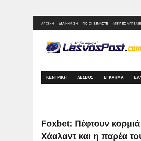
ΑΡΧΙΚΗ
ΔΙΑΦΗΜΙΣΗ
ΠΟΙΟΙ ΕΙΜΑΣΤΕ
ΜΙΚΡΕΣ ΑΓΓΕΛΙ
ΚΕΝΤΡΙΚΗ
ΛΕΣΒΟΣ
ΕΓΚΛΗΜΑ
ΕΛ
Foxbet: Πέφτουν κορμιά
Χάαλαντ και η παρέα το