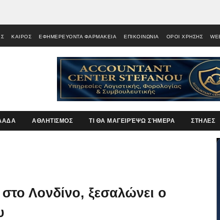
ΕΣ
ΚΑΙΡΟΣ
ΕΦΗΜΕΡΕΥΟΝΤΑ ΦΑΡΜΑΚΕΙΑ
ΕΠΙΚΟΙΝΩΝΙΑ
ΟΡΟΙ ΧΡΗΣΗΣ
WE
ΛΑΔΑ
ΑΘΛΗΤΙΣΜΟΣ
ΤΙ ΘΑ ΜΑΓΕΙΡΈΨΩ ΣΉΜΕΡΑ
ΣΤΗΛΕΣ
 στο Λονδίνο, ξεσαλώνει ο
υ