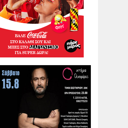
ικη ομάδα βρίσκεται σε εξαιρετική κατάσταση, καθώς μετράει τέσσερις ν
με το ευρύ 6-1. Έχει και την Παρί να σκεφτεί τις επόμενες μέρες, δεν έ
και η Τσέλσι είναι σε εξαιρετική κατάσταση, έχει τον Λουκάκου σε δαιμ