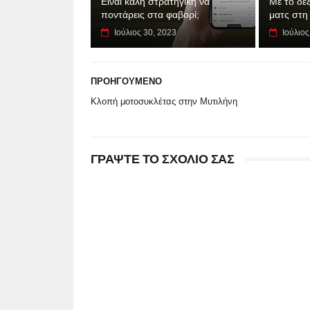
Είναι καλή στρατηγική να
Με το δεξ
ποντάρεις στα φαβορί;
ματς στη
Ιούλιος 30, 2023
Ιούλιος
ΠΡΟΗΓΟΥΜΕΝΟ
Κλοπή μοτοσυκλέτας στην Μυτιλήνη
ΓΡΑΨΤΕ ΤΟ ΣΧΟΛΙΟ ΣΑΣ