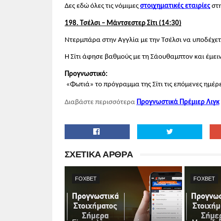
Δες εδώ όλες τις νόμιμες 
στοιχηματικές εταιρίες
 στ
198. Τσέλσι – Μάντσεστερ Σίτι (14:30)
Nτερμπάρα στην Αγγλία με την Τσέλσι να υποδέχεται
Η Σίτι άφησε βαθμούς με τη Σάουθαμπτον και έμεινε
Προγνωστικό:
 «Φωτιά» το πρόγραμμα της Σίτι τις επόμενες ημέρε
Διαβάστε περισσότερα 
Προγνωστικά Πρέμιερ Λιγκ
ΣΧΕΤΙΚΑ ΑΡΘΡΑ
FOXBET
FOXBET