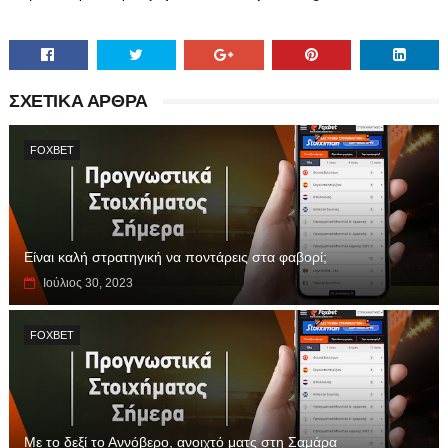
ΣΧΕΤΙΚΑ ΑΡΘΡΑ
FOXBET
Είναι καλή στρατηγική να ποντάρεις στα φαβορί;
Ιούλιος 30, 2023
FOXBET
Με το δεξί το Αννόβερο, ανοιχτό ματς στη Σαμάρα