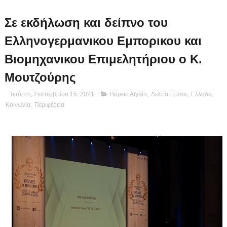
Σε εκδήλωση και δείπνο του
Ελληνογερμανικου Εμπορικου και
Βιομηχανικου Επιμελητήριου ο Κ.
Μουτζούρης
Τετάρτη, Σεπτεμβρίου 15, 2021
Βόρειο Αιγαίο
,
Δελτία τύπου
,
Ελλαδα
,
Κοινωνία
,
Περιφέρεια