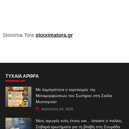
Stoixima Tora
stoiximatora.gr
ΤΥΧΑΙΑ ΑΡΘΡΑ
Με λαμπρότητα ο εορτασμός της
Μεταμορφώσεως του Σωτήρος στη Σκάλα
Μυστεγνών
Αύγουστος 04, 2026
Νέος αγωγός ενός έτους και… έσκασε ο παλιός;
Σοβαρά ερωτήματα για τη βλάβη στη Σουράδα