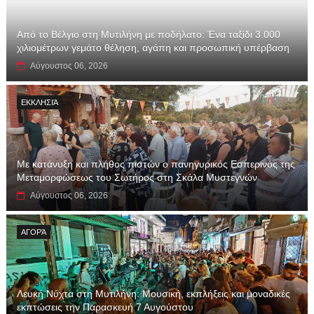
Από το Βέλγιο στη Μυτιλήνη με ποδήλατο: Ένα ταξίδι 3.000
χιλιομέτρων γεμάτο θέληση, αγάπη και προσωπική υπέρβαση
Αύγουστος 06, 2026
ΕΚΚΛΗΣΙΆ
Με κατάνυξη και πλήθος πιστών ο πανηγυρικός Εσπερινός της
Μεταμορφώσεως του Σωτήρος στη Σκάλα Μυστεγνών
Αύγουστος 06, 2026
ΑΓΟΡΆ
Λευκή Νύχτα στη Μυτιλήνη: Μουσική, εκπλήξεις και μοναδικές
εκπτώσεις την Παρασκευή 7 Αυγούστου