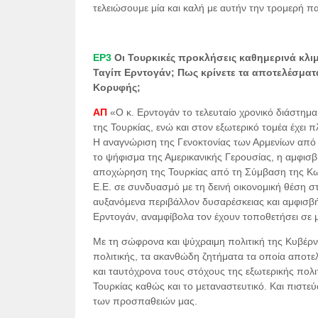
τελειώσουμε μία και καλή με αυτήν την τρομερή π
ΕΡ3
Οι Τουρκικές προκλήσεις καθημερινά κλι
Ταγίπ Ερντογάν; Πως κρίνετε τα αποτελέσμα
Κορυφής;
ΑΠ
«Ο κ. Ερντογάν το τελευταίο χρονικό διάστημ
της Τουρκίας, ενώ και στον εξωτερικό τομέα έχει 
Η αναγνώριση της Γενοκτονίας των Αρμενίων από
το ψήφισμα της Αμερικανικής Γερουσίας, η αμφισ
αποχώρηση της Τουρκίας από τη Σύμβαση της Κων
Ε.Ε. σε συνδυασμό με τη δεινή οικονομική θέση στη
αυξανόμενα περιβάλλον δυσαρέσκειας και αμφισβ
Ερντογάν, αναμφίβολα τον έχουν τοποθετήσει σε μ
Με τη σώφρονα και ψύχραιμη πολιτική της Κυβέρν
πολιτικής, τα ακανθώδη ζητήματα τα οποία αποτ
και ταυτόχρονα τους στόχους της εξωτερικής πολ
Τουρκίας καθώς και το μεταναστευτικό. Και πιστ
των προσπαθειών μας.