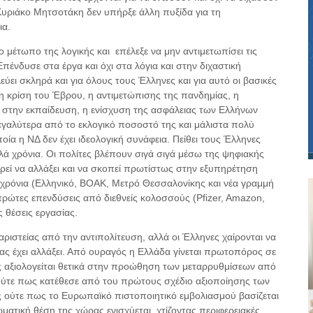
 Κυριάκο Μητσοτάκη δεν υπήρξε άλλη πυξίδα για τη
ια.
 μέτωπο της λογικής και επέλεξε να μην αντιμετωπίσει τις
ένδυσε στα έργα και όχι στα λόγια και στην διχαστική
ι σκληρά και για όλους τους Έλληνες και για αυτό οι βασικές
 η κρίση του Έβρου, η αντιμετώπισης της πανδημίας, η
ις στην εκπαίδευση, η ενίσχυση της ασφάλειας των Ελλήνων
γαλύτερα από το εκλογικό ποσοστό της και μάλιστα πολύ
α η ΝΔ δεν έχει ιδεολογική συνάφεια. Πείθει τους Έλληνες
λά χρόνια. Οι πολίτες βλέπουν σιγά σιγά μέσω της ψηφιακής
εί να αλλάξει και να σκοπεί πρωτίστως στην εξυπηρέτηση
 χρόνια (Ελληνικό, ΒΟΑΚ, Μετρό Θεσσαλονίκης και νέα γραμμή
πρώτες επενδύσεις από διεθνείς κολοσσούς (Pfizer, Amazon,
ς θέσεις εργασίας.
αριστείας από την αντιπολίτευση, αλλά οι Έλληνες χαίρονται να
ας έχει αλλάξει. Από ουραγός η Ελλάδα γίνεται πρωτοπόρος σε
ας αξιολογείται θετικά στην προώθηση των μεταρρυθμίσεων από
ύτε πως κατέθεσε από του πρώτους σχέδιο αξιοποίησης των
 ούτε πως το Ευρωπαϊκό πιστοποιητικό εμβολιασμού βασίζεται
ματική θέση της χώρας ενισχύεται, χτίζοντας περιφερειακές