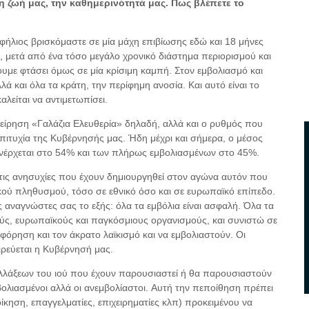
 ζωή μας, την καθημερινότητά μας. Πως βλέπετε το
φήλιος βρισκόμαστε σε μία μάχη επιβίωσης εδώ και 18 μήνες
ας, μετά από ένα τόσο μεγάλο χρονικό διάστημα περιορισμού και
ουμε φτάσει όμως σε μία κρίσιμη καμπή. Στον εμβολιασμό και
ά και όλα τα κράτη, την περίφημη ανοσία. Και αυτό είναι το
λείται να αντιμετωπίσει.
είρηση «Γαλάζια Ελευθερία» δηλαδή, αλλά και ο ρυθμός που
πιτυχία της Κυβέρνησής μας. Ήδη μέχρι και σήμερα, ο μέσος
ανέρχεται στο 54% και των πλήρως εμβολιασμένων στο 45%.
τις ανησυχίες που έχουν δημιουργηθεί στον αγώνα αυτόν που
κού πληθυσμού, τόσο σε εθνικό όσο και σε ευρωπαϊκό επίπεδο.
ς αναγνώστες σας το εξής: όλα τα εμβόλια είναι ασφαλή. Όλα τα
ούς, ευρωπαϊκούς και παγκόσμιους οργανισμούς, και συνιστώ σε
όρηση και τον άκρατο λαϊκισμό και να εμβολιαστούν. Οι
ρεύεται η Κυβέρνησή μας.
εταλλάξεων του ιού που έχουν παρουσιαστεί ή θα παρουσιαστούν
βολιασμένοι αλλά οι ανεμβολίαστοι.
Αυτή την πεποίθηση πρέπει
οίκηση, επαγγελματίες, επιχειρηματίες κλπ) προκειμένου να