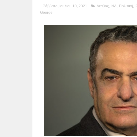
Σάββατο, Ιουλίου 10, 2021
Λεσβος
,
ΝΔ
,
Πολιτική
,
George