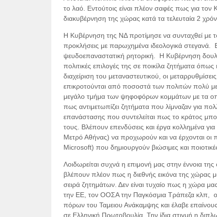
το λαό. Εντούτοις είναι πλέον σαφές πως για τον
διακυβέρνηση της χώρας κατά τα τελευταία 2 χρόν
Η Κυβέρνηση της ΝΔ προτίμησε να συνταχθεί με το
προκλήσεις με παρωχημένα ιδεολογικά στεγανά. Επ
ψευδοεπαναστατική ρητορική. Η Κυβέρνηση δουλεύε
πολιτικές επιλογές της σε ποικίλα ζητήματα όπως
διαχείριση του μεταναστευτικού, οι μεταρρυθμίσε
επικροτούνται από ποσοστά των πολιτών πολύ με
μεγάλο τμήμα των ψηφοφόρων κομμάτων με τα οποί
πως αντιμετωπίζει ζητήματα που λίμναζαν για πολ
επανάστασης που συντελείται πως το κράτος μπορ
τους. Βλέπουν επενδύσεις και έργα κολλημένα για
Μετρό Αθήνας) να προχωρούν και να έρχονται οι 
Microsoft) που δημιουργούν βιώσιμες και ποιοτικέ
Λοιδωρείται συχνά η επιμονή μας στην έννοια της 
βλέπουν πλέον πως η διεθνής εικόνα της χώρας μ
σειρά ζητημάτων. Δεν είναι τυχαίο πως η χώρα μ
την ΕΕ, τον ΟΟΣΑ την Παγκόσμια Τράπεζα κλπ, ο
πόρων του Ταμειου Ανάκαμψης και έλαβε επαίνους
σε Ελληνική Πρωτοβουλία. Την ίδια στιγμή η διπλω