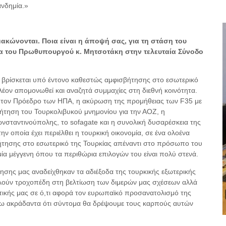
ανδημία.»
μακώνονται.
Ποια είναι η άποψή σας, για τη στάση του
τα του Πρωθυπουργού κ. Μητσοτάκη στην τελευταία Σύνοδο
α βρίσκεται υπό έντονο καθεστώς αμφισβήτησης στο εσωτερικό
πλέον απομονωθεί και αναζητά συμμαχίες στη διεθνή κοινότητα.
 τον Πρόεδρο των ΗΠΑ, η ακύρωση της προμήθειας των F35 με
βήτηση του Τουρκολιβυκού μνημονίου για την ΑΟΖ, η
σταντινούπολης, το sofagate και η συνολική δυσαρέσκεια της
ν οποία έχει περιέλθει η τουρκική οικονομία, σε ένα ολοένα
ήτησης στο εσωτερικό της Τουρκίας απέναντι στο πρόσωπο του
ία μέγγενη όπου τα περιθώρια επιλογών του είναι πολύ στενά.
ησης μας αναδείχθηκαν τα αδιέξοδα της τουρκικής εξωτερικής
ελούν τροχοπέδη στη βελτίωση των διμερών μας σχέσεων αλλά
ιτικής μας σε ό,τι αφορά τον ευρωπαϊκό προσανατολισμό της
εύω ακράδαντα ότι σύντομα θα δρέψουμε τους καρπούς αυτών