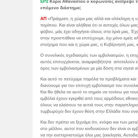
ΕΡ2
Κύριε Αθανασίου ο κορωνοϊός ανέτρεψε τη
επόμενο διάστημα;
ΑΠ
«Πράγματι, η χώρα μας αλλά και ολόκληρη η υ
περίπου.
Και είναι αλήθεια ότι οι αντοχές όλων μ
φόβου, μάς έχει οδηγήσει όλους στα όριά μας. Έχ
στην προσπάθεια να επιτύχουμε, όχι μόνο εμείς αλλ
στοίχημα που και η χώρα μας, η Κυβέρνησή μας, κα
Ο συνολικός σχεδιασμός των εμβολιασμών, η επιχ
αυτός επιτυγχάνεται, αναμφισβήτητα αποτελούν ε
όρος των εμβολιασμένων με μία δόση στα νησιά 
Και αυτό το πετύχαμε παρόλα τα προβλήματα και 
διανύουμε για τον επιτυχή εμβολιασμό του συνολι
Και θα ήθελα σε αυτό το σημείο να τονίσω για του
εμβόλια έχουν εγκριθεί από τους αρμόδιους εθνικ
όλους να κλείσουν τα αυτιά τους στην παραπληροφ
τυμβωρύχοι δεν έχουν θέση στην Ελλάδα που ονει
Και δεν πρέπει να ξεχνάμε ότι, ενόψει και των μ
στο μέλλον, αυτοί που κινδυνεύουν δεν είναι οι εμ
να την ενστερνιστούμε όλοι μας (εκκλησία, Αυτοδι