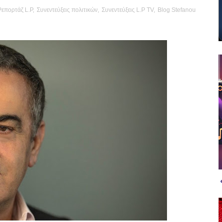
Ρεπορτάζ L.P
,
Συνεντεύξεις πολιτικών
,
Συνεντεύξεις L.P TV
,
Blog Stefanou