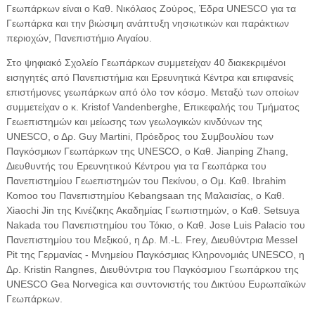
Γεωπάρκων είναι ο Καθ. Νικόλαος Ζούρος, Έδρα UNESCO για τα
Γεωπάρκα και την βιώσιμη ανάπτυξη νησιωτικών και παράκτιων
περιοχών, Πανεπιστήμιο Αιγαίου.
Στο ψηφιακό Σχολείο Γεωπάρκων συμμετείχαν 40 διακεκριμένοι
εισηγητές από Πανεπιστήμια και Ερευνητικά Κέντρα και επιφανείς
επιστήμονες γεωπάρκων από όλο τον κόσμο. Μεταξύ των οποίων
συμμετείχαν ο κ. Kristof Vandenberghe, Επικεφαλής του Τμήματος
Γεωεπιστημών και μείωσης των γεωλογικών κινδύνων της
UNESCO, ο Δρ. Guy Martini, Πρόεδρος του Συμβουλίου των
Παγκόσμιων Γεωπάρκων της UNESCO, ο Καθ. Jianping Zhang,
Διευθυντής του Ερευνητικού Κέντρου για τα Γεωπάρκα του
Πανεπιστημίου Γεωεπιστημών του Πεκίνου, ο Ομ. Καθ. Ibrahim
Komoo του Πανεπιστημίου Kebangsaan της Μαλαισίας, ο Καθ.
Xiaochi Jin της Κινέζικης Ακαδημίας Γεωπιστημών, ο Καθ. Setsuya
Nakada του Πανεπιστημίου του Τόκιο, ο Καθ. Jose Luis Palacio του
Πανεπιστημίου του Μεξικού, η Δρ. M.-L. Frey, Διευθύντρια Messel
Pit της Γερμανίας - Μνημείου Παγκόσμιας Κληρονομιάς UNESCO, η
Δρ. Kristin Rangnes, Διευθύντρια του Παγκόσμιου Γεωπάρκου της
UNESCO Gea Norvegica και συντονιστής του Δικτύου Ευρωπαϊκών
Γεωπάρκων.