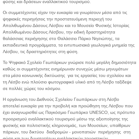
φύσης και δράσεων εναλλακτικού τουρισμού.
Οι συμμετέχοντες είχαν την ευκαιρία να γνωρίσουν μέσα από τις
ψηφιακές περιηγήσεις την προστατευόμενη περιοχή του
Απολιθωμένου Δάσους Λέσβου και το Μουσείο Φυσικής Ιστορίας
Απολιθωμένου Δάσους Λέσβου, την ειδική δραστηριότητα
θαλάσσιας περιήγησης στο Θαλάσσιο Πάρκο Νησιώπης, τα
εκπαιδευτικά προγράμματα, τα εντυπωσιακά γεωλογικά μνημεία της
Λέσβου, τις δραστηριότητες στη φύση.
Το Ψηφιακό Σχολείο Γεωπάρκων γνώρισε πολύ μεγάλη δημοσιότητα
καθώς οι συμμετέχοντες ενημέρωναν συνεχώς μέσω μηνυμάτων
στα μέσα κοινωνικής δικτύωσης
για τις εργασίες του σχολείου και
τη Λέσβο ενώ πλούσιο φωτογραφικό υλικό από τη Λέσβο ταξίδεψε
σε πολλές χώρες του κόσμου.
Η οργάνωση του Διεθνούς Σχολείου Γεωπάρκων στη Λέσβο
αποτελεί ευκαιρία για την προβολή και προώθηση της Λέσβου που
έχει αναγνωρισθεί ως Παγκόσμιο Γεωπάρκο UNESCO, ως πρότυπο
προορισμού εναλλακτικού τουρισμού μέσω της αξιοποίησης της
φυσικής και πολιτιστικής κληρονομιάς, των Μουσείων, υπαίθριων
πάρκων, του δικτύου
διαδρομών - μονοπατιών
περιήγησης
στη
φύση και των δυνατοτήτων εναλλακτικών τουριστικών