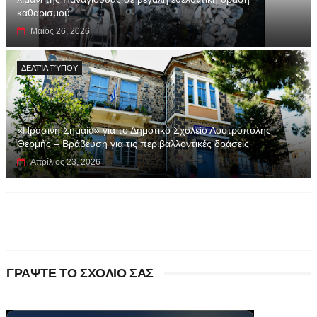
καθαρισμού
Μαϊος 26, 2026
ΔΕΛΤΊΑ ΤΎΠΟΥ
«Πράσινη Σημαία» για το Δημοτικό Σχολείο Λουτρόπολης
Θερμής – Βράβευση για τις περιβαλλοντικές δράσεις
Απρίλιος 23, 2026
ΓΡΑΨΤΕ ΤΟ ΣΧΟΛΙΟ ΣΑΣ