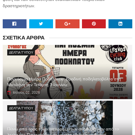
δραστηριοτήτων.
ΣΧΕΤΙΚΑ ΑΡΘΡΑ
ΔΕΛΤΊΑ ΤΎΠΟΥ
Παγκόσμια Ημέρα Ποδηλάτου: Βραδινή ποδηλατοβόλτα στη
Μυτιλήνη την Τετάρτη 3 Ιουνίου
Ιούνιος 01, 2026
ΔΕΛΤΊΑ ΤΎΠΟΥ
Πάνω από τρεις τόνοι απορριμμάτων ανασύρθηκαν από το
λιμάνι της Παναγιούδας σε μεγάλη εθελοντική δράση