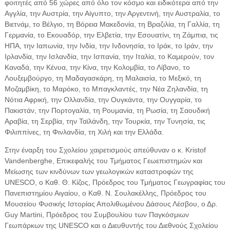
φοιτητές από 56 χώρες από όλο τον κόσμο και ειδικότερα από την
Αγγλία, την Αυστρία, την Αίγυπτο, την Αργεντινή, την Αυστραλία, το
Βιετνάμ, το Βέλγιο, τη Βόρεια Μακεδονία, τη Βραζιλία, τη Γαλλία, τη
Γερμανία, το Εκουαδόρ, την Ελβετία, την Εσουατίνι, τη Ζάμπια, τις
ΗΠΑ, την Ιαπωνία, την Ινδία, την Ινδονησία, το Ιράκ, το Ιράν, την
Ιρλανδία, την Ισλανδία, την Ισπανία, την Ιταλία, το Καμερούν, τον
Καναδά, την Κένυα, την Κίνα, την Κολομβία, το Λίβανο, το
Λουξεμβούργο, τη Μαδαγασκάρη, τη Μαλαισία, το Μεξικό, τη
Μοζαμβίκη, το Μαρόκο, το Μπαγκλαντές, την Νέα Ζηλανδία, τη
Νότια Αφρική, την Ολλανδία, την Ουγκάντα, την Ουγγαρία, το
Πακιστάν, την Πορτογαλία, τη Ρουμανία, τη Ρωσία, τη Σαουδική
Αραβία, τη Σερβία, την Ταϊλάνδη, την Τουρκία, την Τυνησία, τις
Φιλιππίνες, τη Φινλανδία, τη Χιλή και την Ελλάδα.
Στην έναρξη του Σχολείου χαιρετισμούς απεύθυναν ο κ. Kristof
Vandenberghe, Επικεφαλής του Τμήματος Γεωεπιστημών και
Μείωσης των κινδύνων των γεωλογικών καταστροφών της
UNESCO, ο Καθ. Θ. Κίζος, Πρόεδρος του Τμήματος Γεωγραφίας του
Πανεπιστημίου Αιγαίου, ο Καθ. Ν. Σουλακέλλης, Πρόεδρος του
Μουσείου Φυσικής Ιστορίας Απολιθωμένου Δάσους Λέσβου, ο Δρ.
Guy Martini, Πρόεδρος του Συμβουλίου των Παγκόσμιων
Γεωπάρκων της UNESCO και ο Διευθυντής του Διεθνούς Σχολείου