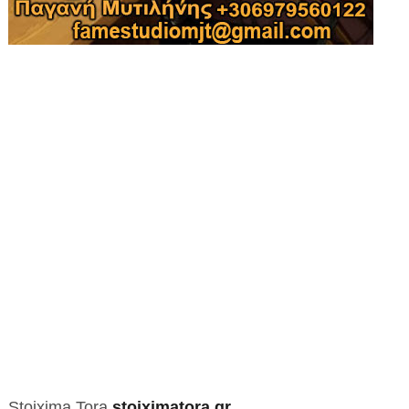
Stoixima Tora
stoiximatora.gr