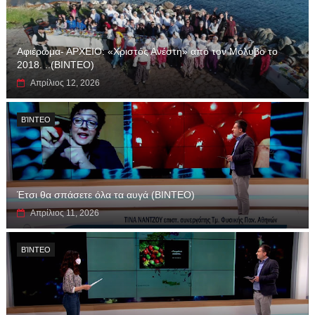
Αφιέρωμα- ΑΡΧΕΙΟ: «Χριστός Ανέστη» από τον Μόλυβο το
2018. ..(ΒΙΝΤΕΟ)
Απρίλιος 12, 2026
ΒΊΝΤΕΟ
Έτσι θα σπάσετε όλα τα αυγά (ΒΙΝΤΕΟ)
Απρίλιος 11, 2026
ΒΊΝΤΕΟ