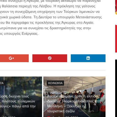
τικό συνεχίζει η Άγκυρα, με τουρκική ακταιωρό να παρενοχλεί
η θαλάσσια περιοχή της Λέσβου. Η πρόκληση της γείτονος
χνουν τη συνεχιζόμενη επιχείρηση των Τούρκων λιμενικών να
ηνικά χωρικά ύδατα. Τη Δευτέρα το υπουργείο Μετανάστευσης
υ θα περιγράφει τις προκλήσεις της Άγκυρας στο Αιγαίο.
εωτρύπανα για να συνεχίσει τις δραστηριότητές της στην
ος υπουργός Ενέργειας.
ΤΑ
ΚΟΙΝΩΝΊΑ
ρος διώχνει τους
Άνοιξε το λιμάνι, ήρθε η ελπίδα:
 πιλότους πολεμικών
Δεκάδες Τούρκοι επισκέπτες στη
 μύγες» πάνω από την
Μυτιλήνη – Ξεκίνησε η
τουριστική σεζόν