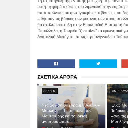
Τη στρατηγική της έντασης με αιχμή το μεταναστευ
αυτή τη φορά σκάφος του λιμενικού στην ευρύτερ
αποτυπώνεται σε φωτογραφίες και βίντεο, που δεί
ωθήσουν τις βάρκες των μεταναστών προς τα ελλ
θα στείλει επιστολή στην Ευρωπαϊκή Επιτροπή όπο
Παράλληλα, η Τουρκία “ζεσταίνει” τα ερευνητικά γ
Ανατολική Μεσόγειο, όπως προανήγγειλε ο Τούρκ
ΣΧΕΤΙΚΑ ΑΡΘΡΑ
ΛΕΣΒΟΣ
ΑΦΙΕΡΏΜΑ
Νέα ώθηση στη γραμμή Αλιαγά–
Ένας Μαύ
Μυτιλήνη – Τι συμφώνησαν
Τούρκους
Μουτζούρης και τουρκική
«σαν τις
αντιπροσωπεία
Μυτιλήνη