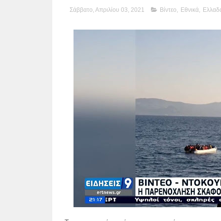
Σάββατο, Απριλίου 03, 2021
Βίντεο
,
Εθνικά
,
Ελλαδ