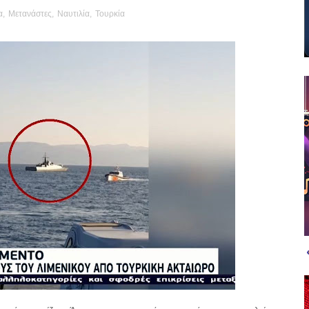
α
,
Μετανάστες
,
Ναυτιλία
,
Τουρκία