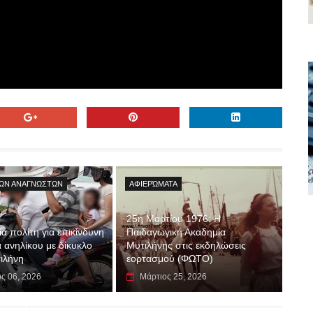
ΩΝ ΑΝΑΓΝΩΣΤΩΝ
ΑΦΙΕΡΏΜΑΤΑ
25η Μαρτίου 1976: Η
α πολίτη για επικίνδυνη
Παιδαγωγική Ακαδημία
 ανηλίκου με δίκυκλο
Μυτιλήνης στις εκδηλώσεις
ιλήνη
εορτασμού (ΦΩΤΟ)
ος 06, 2026
Μάρτιος 25, 2026