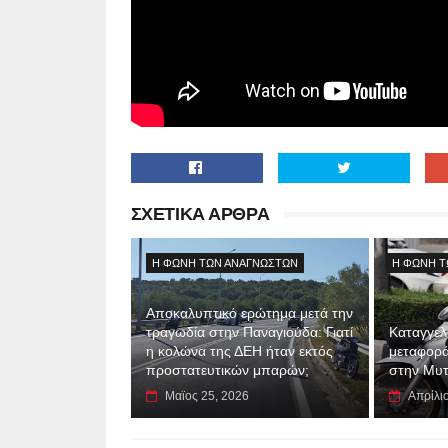
ΣΧΕΤΙΚΑ ΑΡΘΡΑ
Η ΦΩΝΗ ΤΩΝ ΑΝΑΓΝΩΣΤΩΝ
Η ΦΩΝΗ Τ
Αποκαλυπτικό ερώτημα μετά την
τραγωδία στην Παναγιούδα: Γιατί
Καταγγελί
η κολώνα της ΔΕΗ ήταν εκτός
μεταφορά
προστατευτικών μπαρών;
στην Μυτ
Μαϊος 25, 2026
Απρίλι