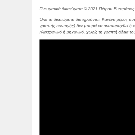
Πνευματικά δικαιώματα © 2021 Πέτρου Ευστράτιος
Όλα τα δικαιώματα διατηρούνται. Κανένα μέρος αυ
γραπτής συνταγής) δεν μπορεί να αναπαραχθεί ή ν
ηλεκτρονικό ή μηχανικό, χωρίς τη γραπτή άδεια τ