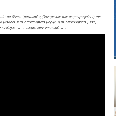
.
τού του βίντεο (συμπεριλαμβανομένων των μικρογραφιών ή της
α μεταδοθεί σε οποιαδήποτε μορφή ή με οποιοδήποτε μέσο,
ου κατόχου των πνευματικών δικαιωμάτων.