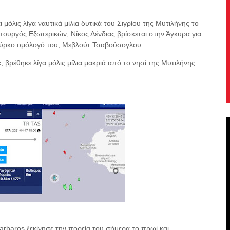
μόλις λίγα ναυτικά μίλια δυτικά του Σιγρίου της Μυτιλήνης το
ουργός Εξωτερικών, Νίκος Δένδιας βρίσκεται στην Άγκυρα για
Τούρκο ομόλογό του, Μεβλούτ Τσαβούσογλου.
c, βρέθηκε λίγα μόλις μίλια μακριά από το νησί της Μυτιλήνης
baros ξεκίνησε την πορεία του σήμερα το πρωί και