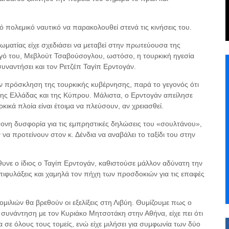
κό πολεμικό ναυτικό να παρακολουθεί στενά τις κινήσεις του.
λωματίας είχε σχεδιάσει να μεταβεί στην πρωτεύουσα της
ογό του, Μεβλούτ Τσαβούσογλου, ωστόσο, η τουρκική ηγεσία
αντήσει και τον Ρετζέπ Ταγίπ Ερντογάν.
ην πρόσκληση της τουρκικής κυβέρνησης, παρά το γεγονός ότι
της Ελλάδας και της Κύπρου. Μάλιστα, ο Ερντογάν απείλησε
κικά πλοία είναι έτοιμα να πλεύσουν, αν χρειασθεί.
ονη δυσφορία για τις εμπρηστικές δηλώσεις του «σουλτάνου»,
α προτείνουν στον κ. Δένδια να αναβάλει το ταξίδι του στην
υνε ο ίδιος ο Ταγίπ Ερντογάν, καθιστούσε μάλλον αδύνατη την
επιφυλάξεις και χαμηλά τον πήχη των προσδοκιών για τις επαφές
ιλιών θα βρεθούν οι εξελίξεις στη Λιβύη. Θυμίζουμε πως ο
συνάντηση με τον Κυριάκο Μητσοτάκη στην Αθήνα, είχε πει ότι
 σε όλους τους τομείς, ενώ είχε μιλήσει για συμφωνία των δύο