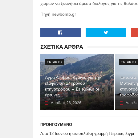
χωρών να ξεκινήσει άμεσα διάλογος για τις θαλάσσ
Πηγή newbomb.gr
ΣΧΕΤΙΚΑ ΑΡΘΡΑ
EKTAKTO
EKTAKTO
Άγρα Λέσβου: Αγωνία για την
Έκτακτο: 
εξαφάνιση 24χρονου
Μυτιλήνη
κτηνοτρόφου – Σε εξέλιξη οι
κτηνοτρόφ
έρευνες
τροφοδο
Απρίλιος 26, 2026
Απρίλι
ΠΡΟΗΓΟΥΜΕΝΟ
Από 12 Ιουνίου η ακτοπλοϊκή γραμμή Πειραιάς-Σιγρι