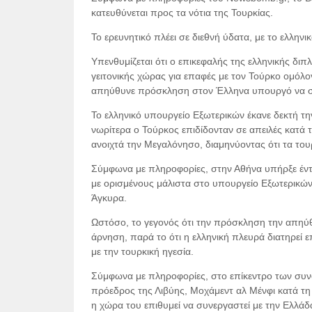
κατευθύνεται προς τα νότια της Τουρκίας.
Το ερευνητικό πλέει σε διεθνή ύδατα, με το ελληνι
Υπενθυμίζεται ότι ο επικεφαλής της ελληνικής διπ
γειτονικής χώρας για επαφές με τον Τούρκο ομόλ
απηύθυνε πρόσκληση στον Έλληνα υπουργό να συν
Το ελληνικό υπουργείο Εξωτερικών έκανε δεκτή τ
νωρίτερα ο Τούρκος επιδίδονταν σε απειλές κατά 
ανοιχτά την Μεγαλόνησο, διαμηνύοντας ότι τα τουρ
Σύμφωνα με πληροφορίες, στην Αθήνα υπήρξε έντ
με ορισμένους μάλιστα στο υπουργείο Εξωτερικών ν
Άγκυρα.
Ωστόσο, το γεγονός ότι την πρόσκληση την απηύθ
άρνηση, παρά το ότι η ελληνική πλευρά διατηρεί 
με την τουρκική ηγεσία.
Σύμφωνα με πληροφορίες, στο επίκεντρο των συνομ
πρόεδρος της Λιβύης, Μοχάμεντ αλ Μένφι κατά τη 
η χώρα του επιθυμεί να συνεργαστεί με την Ελλάδα