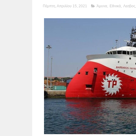
Πέμπτη, Απριλίου 15, 2021
Άμυνα
,
Εθνικά
,
Λεσβος