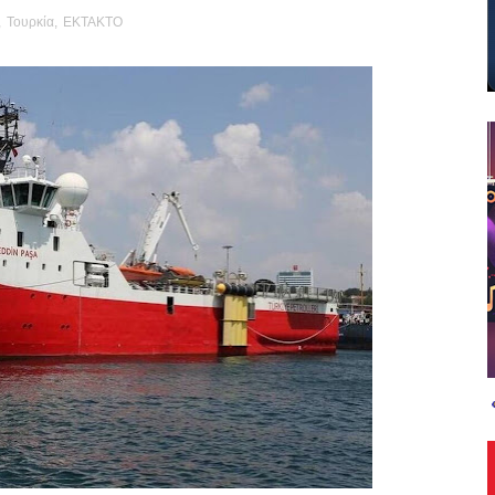
,
Τουρκία
,
EKTAKTO