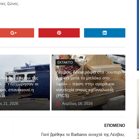
ιες ζώνες.
EKTAKTO
Λέσβος: Άδεια ράφια στα σούπερ
Άνοιξε το λιμάνι της
μάρκετ μετά το μπλόκο στο
ς – Υποχώρησαν οι
λιμάνι – πίεση στην αγορά και
οι, επανεκκινεί η
ανησυχία στους καταναλωτές
σία
(PICS)
ος 21, 2026
Απρίλιος 16, 2026
ΕΠΟΜΕΝΟ
Γιατί βρέθηκε το Barbaros ανοιχτά της Λέσβου;