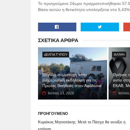
Το προηγούμενο 24ωρο πραγματοποιήθηκαν 57.003 
Βάσει αυτών η θετικότητα υπολογίζεται στο 5,43%
ΣΧΕΤΙΚΑ ΑΡΘΡΑ
ΔΕΛΤΊΑ ΤΎΠΟΥ
ΘΛΊΨΗ
Μεγάλη συμμετοχή στην
Θρήνος σ
ενημερωτική εκδήλωση για τις
αντίο στ
Πρώτες Βοήθειες στον Αφάλωνα
ΕΚΑΒ, Μ
Ιούλιος 13, 2026
Ιούνιος
ΠΡΟΗΓΟΥΜΕΝΟ
Κυριάκος Μητσοτάκης: Μετά το Πάσχα θα ανοίξει η
εστίαση