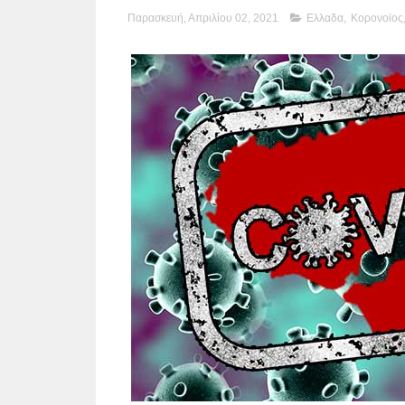
Παρασκευή, Απριλίου 02, 2021
Ελλαδα
,
Κορονοϊος