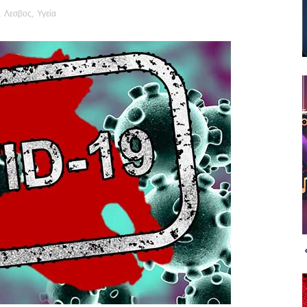
,
Λεσβος
,
Υγεία