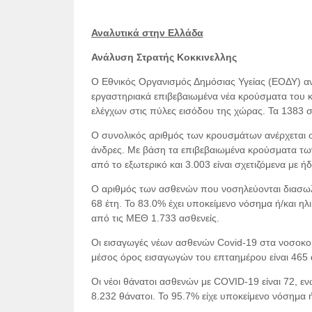
Αναλυτικά στην Ελλάδα
Ανάλυση Στρατής Κοκκινελλης
Ο Εθνικός Οργανισμός Δημόσιας Υγείας (ΕΟΔΥ) αν
εργαστηριακά επιβεβαιωμένα νέα κρούσματα του κο
ελέγχων στις πύλες εισόδου της χώρας. Τα 1383 σ
Ο συνολικός αριθμός των κρουσμάτων ανέρχεται 
άνδρες. Με βάση τα επιβεβαιωμένα κρούσματα των
από το εξωτερικό και 3.003 είναι σχετιζόμενα με 
Ο αριθμός των ασθενών που νοσηλεύονται διασωλην
68 έτη. To 83.0% έχει υποκείμενο νόσημα ή/και ηλ
από τις ΜΕΘ 1.733 ασθενείς.
Οι εισαγωγές νέων ασθενών Covid-19 στα νοσοκομε
μέσος όρος εισαγωγών του επταημέρου είναι 465 
Οι νέοι θάνατοι ασθενών με COVID-19 είναι 72, ε
8.232 θάνατοι. Το 95.7% είχε υποκείμενο νόσημα ή/