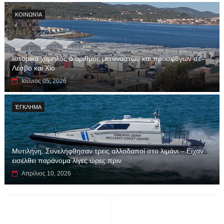
ΚΟΙΝΩΝΊΑ
Ιστορικά χαμηλός ο αριθμός μεταναστών και προσφύγων σε
Λέσβο και Χίο
Ιούνιος 05, 2026
ΈΓΚΛΗΜΑ
Μυτιλήνη: Συνελήφθησαν τρεις αλλοδαποί στο λιμάνι – Είχαν
εισέλθει παράνομα λίγες ώρες πριν
Απρίλιος 10, 2026