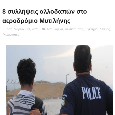
8 συλλήψεις αλλοδαπών στο
αεροδρόμιο Μυτιλήνης
Τρίτη, Μαρτίου 23, 2021
Αστυνομικά
,
Δελτία τύπου
,
Έγκλημα
,
Λεσβος
,
Μετανάστες