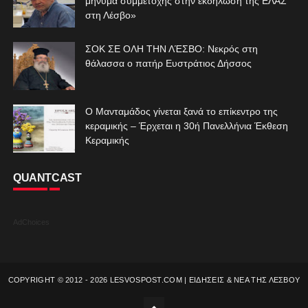
μήνυμα συμμετοχής στην εκδήλωση της ΕΛΑΣ
στη Λέσβο»
ΣΟΚ ΣΕ ΟΛΗ ΤΗΝ ΛΈΣΒΟ: Νεκρός στη
θάλασσα ο πατήρ Ευστράτιος Δήσσος
Ο Μανταμάδος γίνεται ξανά το επίκεντρο της
κεραμικής – Έρχεται η 30ή Πανελλήνια Έκθεση
Κεραμικής
QUANTCAST
AdChoices
COPYRIGHT © 2012 -
2026
LESVOSPOST.COM | ΕΙΔΗΣΕΙΣ & ΝΕΑ ΤΗΣ ΛΕΣΒΟΥ