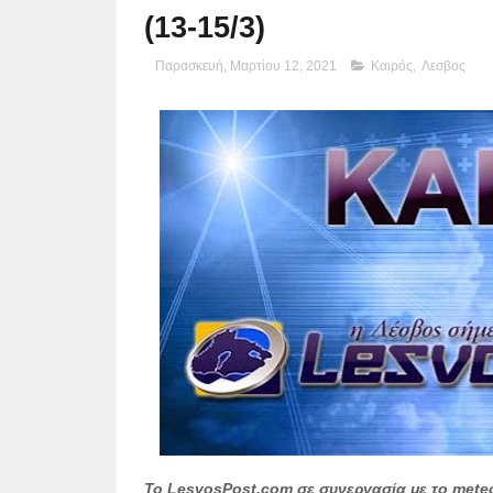
(13-15/3)
Παρασκευή, Μαρτίου 12, 2021
Καιρός
,
Λεσβος
Το LesvosPost.com σε συνεργασία με το meteo