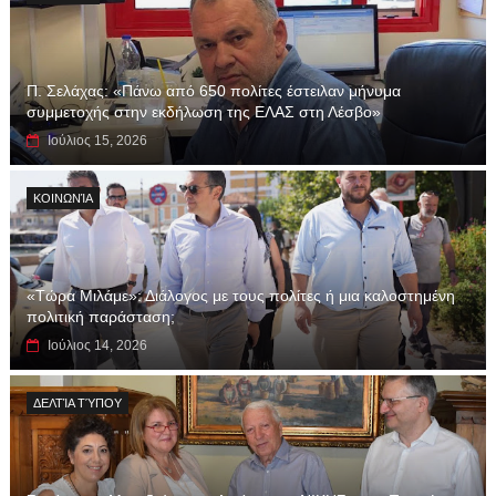
Π. Σελάχας: «Πάνω από 650 πολίτες έστειλαν μήνυμα
συμμετοχής στην εκδήλωση της ΕΛΑΣ στη Λέσβο»
Ιούλιος 15, 2026
ΚΟΙΝΩΝΊΑ
«Τώρα Μιλάμε»: Διάλογος με τους πολίτες ή μια καλοστημένη
πολιτική παράσταση;
Ιούλιος 14, 2026
ΔΕΛΤΊΑ ΤΎΠΟΥ