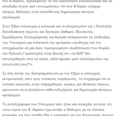
του Β Αιγαίου, προκειμένου να την αξιοποιήσει επικοινωνιακά και να
αποδείξει στους εκεί «συνομιλητές» ότι στο Β Αιγαίο υπάρχει
γόνιμος διάλογος στην κατεύθυνση δημιουργίας κέντρου
εγκλεισμού.
Στον Έβρο σύσσωμη η κοινωνία και οι εκπρόσωποι της ( Εκκλησία,
Αυτοδιοίκηση πρώτου και δεύτερου βαθμού, Βουλευτές,
Εργαζόμενοι, Επαγγελματίες και Αγορά) απέκρουσαν τις επιδιώξεις
του Υπουργού για επέκταση του φυλακίου υποδοχής και τον
υποχρέωσαν σε μία άνευ προηγουμένου αναδίπλωση που θυμίζει
την δήλωση Γεραπετρίτη στην Βουλή ότι «τα ΜΑΤ δεν
αποσύρθηκαν από τα νησιά, αλλά έφυγαν γιατί ολοκλήρωσαν την
αποστολή τους!!!»
Σε όλη αυτήν την διαπραγμάτευση με τον Έβρο ο υπουργός
αντιμετώπιζε, από τους τοπικούς παράγοντες, το επιχείρημα ότι οι
τοπικές κοινωνίες στην παραμεθόριο, κυρίως για εθνικούς λόγους,
αρνούνται να συζητήσουν κάθε ενδεχόμενο για δημιουργία κέντρων
εγκλεισμού.
Το αντεπιχείρημα του Υπουργού εκεί, ήταν και συνεχίζει να είναι, ότι
«στα νησιά του Β. Αιγαίου έχει ανοίξει ο διάλογος με τις τοπικές
κοινωνίες και έχει παρθεί ήδη η απόφαση για την δημιουργία τέτοιων