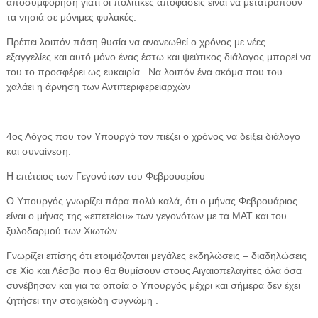
αποσυμφόρηση γιατί οι πολιτικές αποφάσεις είναι να μετατραπούν
τα νησιά σε μόνιμες φυλακές.
Πρέπει λοιπόν πάση θυσία να ανανεωθεί ο χρόνος με νέες
εξαγγελίες και αυτό μόνο ένας έστω και ψεύτικος διάλογος μπορεί να
του το προσφέρει ως ευκαιρία . Να λοιπόν ένα ακόμα που του
χαλάει η άρνηση των Αντιπεριφερειαρχών
4ος Λόγος που τον Υπουργό τον πιέζει ο χρόνος να δείξει διάλογο
και συναίνεση.
Η επέτειος των Γεγονότων του Φεβρουαρίου
Ο Υπουργός γνωρίζει πάρα πολύ καλά, ότι ο μήνας Φεβρουάριος
είναι ο μήνας της «επετείου» των γεγονότων με τα ΜΑΤ και του
ξυλοδαρμού των Χιωτών.
Γνωρίζει επίσης ότι ετοιμάζονται μεγάλες εκδηλώσεις – διαδηλώσεις
σε Χίο και Λέσβο που θα θυμίσουν στους Αιγαιοπελαγίτες όλα όσα
συνέβησαν και για τα οποία ο Υπουργός μέχρι και σήμερα δεν έχει
ζητήσει την στοιχειώδη συγνώμη .