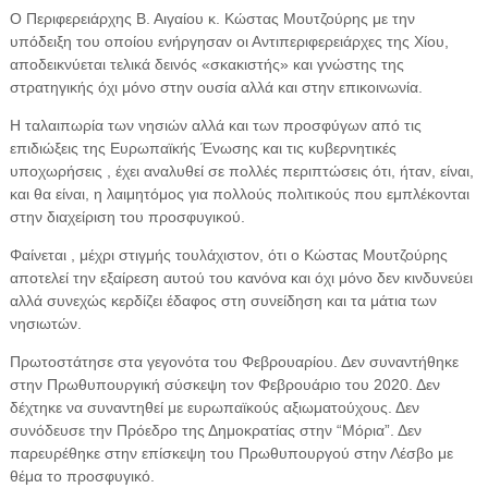
Ο Περιφερειάρχης Β. Αιγαίου κ. Κώστας Μουτζούρης με την
υπόδειξη του οποίου ενήργησαν οι Αντιπεριφερειάρχες της Χίου,
αποδεικνύεται τελικά δεινός «σκακιστής» και γνώστης της
στρατηγικής όχι μόνο στην ουσία αλλά και στην επικοινωνία.
Η ταλαιπωρία των νησιών αλλά και των προσφύγων από τις
επιδιώξεις της Ευρωπαϊκής Ένωσης και τις κυβερνητικές
υποχωρήσεις , έχει αναλυθεί σε πολλές περιπτώσεις ότι, ήταν, είναι,
και θα είναι, η λαιμητόμος για πολλούς πολιτικούς που εμπλέκονται
στην διαχείριση του προσφυγικού.
Φαίνεται , μέχρι στιγμής τουλάχιστον, ότι ο Κώστας Μουτζούρης
αποτελεί την εξαίρεση αυτού του κανόνα και όχι μόνο δεν κινδυνεύει
αλλά συνεχώς κερδίζει έδαφος στη συνείδηση και τα μάτια των
νησιωτών.
Πρωτοστάτησε στα γεγονότα του Φεβρουαρίου. Δεν συναντήθηκε
στην Πρωθυπουργική σύσκεψη τον Φεβρουάριο του 2020. Δεν
δέχτηκε να συναντηθεί με ευρωπαϊκούς αξιωματούχους. Δεν
συνόδευσε την Πρόεδρο της Δημοκρατίας στην “Μόρια”. Δεν
παρευρέθηκε στην επίσκεψη του Πρωθυπουργού στην Λέσβο με
θέμα το προσφυγικό.