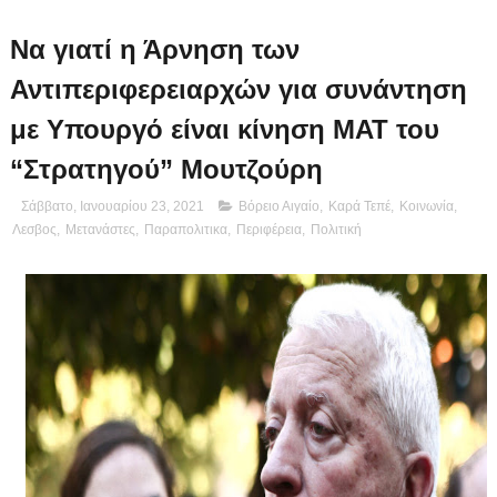
Να γιατί η Άρνηση των
Αντιπεριφερειαρχών για συνάντηση
με Υπουργό είναι κίνηση ΜΑΤ του
“Στρατηγού” Μουτζούρη
Σάββατο, Ιανουαρίου 23, 2021
Βόρειο Αιγαίο
,
Καρά Τεπέ
,
Κοινωνία
,
Λεσβος
,
Μετανάστες
,
Παραπολιτικα
,
Περιφέρεια
,
Πολιτική