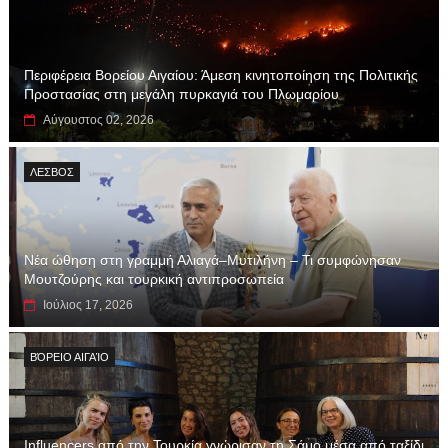
Περιφέρεια Βορείου Αιγαίου: Άμεση κινητοποίηση της Πολιτικής
Προστασίας στη μεγάλη πυρκαγιά του Πλωμαρίου
Αύγουστος 02, 2026
ΛΕΣΒΟΣ
Νέα ώθηση στη γραμμή Αλιαγά–Μυτιλήνη – Τι συμφώνησαν
Μουτζούρης και τουρκική αντιπροσωπεία
Ιούλιος 17, 2026
ΒΌΡΕΙΟ ΑΙΓΑΊΟ
Influencers από την Τουρκία γνώρισαν τη Σάμο μέσα από ταξίδι