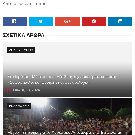
Από το Γραφείο Τύπου
ΣΧΕΤΙΚΑ ΑΡΘΡΑ
ΔΕΛΤΊΑ ΤΎΠΟΥ
Στο Ιερό του Μέσσου στη Λέσβο η ξεχωριστή παράσταση
«Σοφοί, Σαλοί και Ενοχλητικοί σε Απολογία»
Ιούλιος 13, 2026
ΕΚΔΗΛΏΣΕΙΣ
Μεγάλη επιτυχία για το Χορευτικό Αντάμωμα στο Ίππειος, με τη