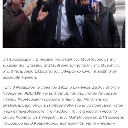
Ο Περιφερειάρχης Β. Αιγαίου Κωνσταντίνος Μουτζούρης με την
ευκαιρία της Επετείου απελευθέρωσης της πόλης της Μυτιλήνης
στις 8 Νοεμβρίου 1912,από τον Οθωμανικό ζυγό, προέβη στην
ακόλουθη δήλωση:
«Στις 8 Νοεμβρίου το πρωί του 1912, ο Ελληνικός Στόλος υπό την
Ναυαρχίδα ΑΒΕΡΩΦ και τις διαταγές του αείμνηστου Ναυάρχου
Παύλου Κουντουριώτη έφθασε στο λιμάνι της Μυτιλήνης ως
απελευθερωτής, όπως είχε αποφασισθεί ένα μήνα πρωτύτερα. Ήταν
η αρχή απελευθέρωσης της Λέσβου. Την ίδια ώρα στη νήσο, το
Εθνικό Κομιτάτο με επικεφαλής τους Θ.Μελανδινό και Δ.Πετρέλλη εκ
Πλωμαρίου και Β.Κομβόπουλο, είχε ‘φροντίσει’ για το «πνεύμα»