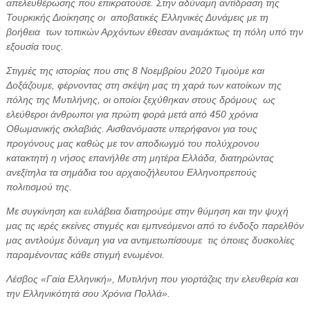
απελευθέρωσης που επικρατούσε. Στην αδύναμη αντίδραση της
Τουρκικής Διοίκησης οι αποβατικές Ελληνικές Δυνάμεις με τη
βοήθεια των τοπικών Αρχόντων έθεσαν αναιμάκτως τη πόλη υπό την
εξουσία τους.
Στιγμές της ιστορίας που στις 8 Νοεμβρίου 2020 Τιμούμε και
Δοξάζουμε, φέρνοντας στη σκέψη μας τη χαρά των κατοίκων της
πόλης της Μυτιλήνης, οι οποίοι ξεχύθηκαν στους δρόμους ως
ελεύθεροι άνθρωποι για πρώτη φορά μετά από 450 χρόνια
Οθωμανικής σκλαβιάς. Αισθανόμαστε υπερήφανοι για τους
προγόνους μας καθώς με τον αποδιωγμό του πολύχρονου
κατακτητή η νήσος επανήλθε στη μητέρα Ελλάδα, διατηρώντας
ανεξίτηλα τα σημάδια του αρχαιοζήλευτου Ελληνοπρεπούς
πολιτισμού της.
Με συγκίνηση και ευλάβεια διατηρούμε στην θύμηση και την ψυχή
μας τις ιερές εκείνες στιγμές και εμπνεόμενοι από το ένδοξο παρελθόν
μας αντλούμε δύναμη για να αντιμετωπίσουμε τις όποιες δυσκολίες
παραμένοντας κάθε στιγμή ενωμένοι.
Λέσβος «Γαία Ελληνική», Μυτιλήνη που γιορτάζεις την ελευθερία και
την Ελληνικότητά σου Χρόνια Πολλά».