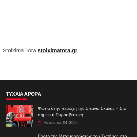
Stoixima Tora
stoiximatora.gr
ΤΥΧΑΙΑ ΑΡΘΡΑ
Φωτιά στην περιοχή της Επάνω Σκάλας – Στο
σημείο η Πυροσβεστική
Αύγουστος 04, 2026
Εορτή της Μεταμορφώσεως του Σωτήρος στο