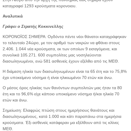
καταγραφεί 1293 κρούσματα κορονοιου.
Αναλυτικά
Γράφει ο Στρατής Κοκκινελλης
ΚΟΡΟΝΟΪΟΣ ΣΗΜΕΡΑ: Ογδόντα πέντε νέοι θάνατοι καταγράφηκαν
το τελευταίο 24ώρο, με τον αριθμό των νεκρών να φθάνει στους
2.406. 1.044 νέα κρούσματα, εκ των οποίων 9 εισαγόμενα, και
συνολικά 105.271. 600 συμπολίτες μας νοσηλεύονται
διασωληνωμένοι, ενώ 581 ασθενείς έχουν εξέλθει από τις ΜΕΘ.
Η διάμεση ηλικία των διασωληνωμένων είναι τα 65 έτη και το 75,8%
έχει υποκείμενο νόσημα ή είναι ηλικιωμένοι 70 ετών και άνω.
Ο μέσος όρος ηλικίας των θανόντων συμπολιτών μας ήταν τα 80
έτη και το 96,6% είχε κάποιο υποκείμενο νόσημα ή/και ηλικία 70
ετών και άνω.
Σημείωση: Ελαφρώς πτώση στους ημερήσιους θανάτους και
διασωληνωμένους, κατά 1.000 και κάτι παραπάνω στα ημερήσια
κρούσματα. Έξι ασθενείς κατάφεραν μα εξέλθουν από τις κλίνες
ΜΕΘ.