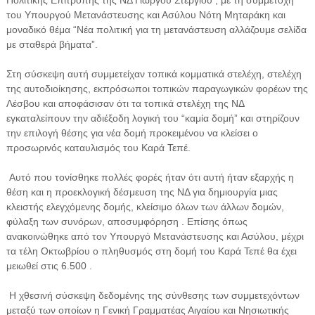
του Υπουργού Μετανάστευσης και Ασύλου Νότη Μηταράκη και
μοναδικό θέμα “Νέα πολιτική για τη μετανάστευση αλλάζουμε σελίδα
με σταθερά βήματα”.
Στη σύσκεψη αυτή συμμετείχαν τοπικά κομματικά στελέχη, στελέχη
της αυτοδιοίκησης, εκπρόσωποι τοπικών παραγωγικών φορέων της
Λέσβου και αποφάσισαν ότι τα τοπικά στελέχη της ΝΔ
εγκαταλείπουν την αδιέξοδη λογική του “καμία δομή” και στηρίζουν
την επιλογή θέσης για νέα δομή προκειμένου να κλείσει ο
προσωρινός καταυλισμός του Καρά Τεπέ.
Αυτό που τονίσθηκε πολλές φορές ήταν ότι αυτή ήταν εξαρχής η
θέση και η προεκλογική δέσμευση της ΝΔ για δημιουργία μιας
κλειστής ελεγχόμενης δομής, κλείσιμο όλων των άλλων δομών,
φύλαξη των συνόρων, αποσυμφόρηση . Επίσης όπως
ανακοινώθηκε από τον Υπουργό Μετανάστευσης και Ασύλου, μέχρι
τα τέλη Οκτωβρίου ο πληθυσμός στη δομή του Καρά Τεπέ θα έχει
μειωθεί στις 6.500 .
Η χθεσινή σύσκεψη δεδομένης της σύνθεσης των συμμετεχόντων
μεταξύ των οποίων η Γενική Γραμματέας Αιγαίου και Νησιωτικής