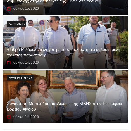
συμμετοχής στην εκδήλωση της ΕΛΑΣ στη Λέσβο»
Ιούλιος 15, 2026
ΚΟΙΝΩΝΊΑ
«Τώρα Μιλάμε»: Διάλογος με τους πολίτες ή μια καλοστημένη
πολιτική παράσταση;
Ιούλιος 14, 2026
ΔΕΛΤΊΑ ΤΎΠΟΥ
Συνάντηση Μουτζούρη με κλιμάκιο της ΝΙΚΗΣ στην Περιφέρεια
Βορείου Αιγαίου
Ιούλιος 14, 2026