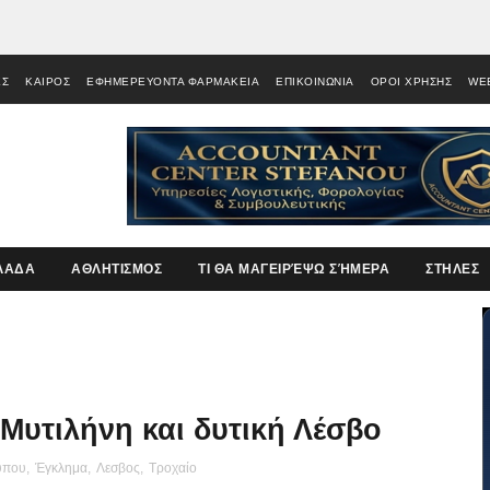
ΕΣ
ΚΑΙΡΟΣ
ΕΦΗΜΕΡΕΥΟΝΤΑ ΦΑΡΜΑΚΕΙΑ
ΕΠΙΚΟΙΝΩΝΙΑ
ΟΡΟΙ ΧΡΗΣΗΣ
WE
ΛΑΔΑ
ΑΘΛΗΤΙΣΜΟΣ
ΤΙ ΘΑ ΜΑΓΕΙΡΈΨΩ ΣΉΜΕΡΑ
ΣΤΗΛΕΣ
Μυτιλήνη και δυτική Λέσβο
ύπου
,
Έγκλημα
,
Λεσβος
,
Τροχαίο