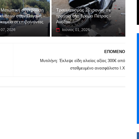
 Μετωπική σύγκρουση
Τραυματισμός 26χρονου σε
κινήτων στην Παγανή –
τροχαίο στο δρόμο Πέτρας -
κομείο οι επιβαίνοντες
Ανάξου
 07, 2026
Ιούνιος 01, 2026
ΕΠΟΜΕΝΟ
Μυτιλήνη: Έκλεψε είδη αλιείας αξίας 300€ από
σταθμευμένο ανασφάλιστο Ι.Χ