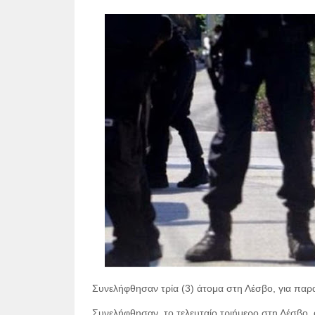
Συνελήφθησαν τρία (3) άτομα στη Λέσβο, για παρ
Συνελήφθησαν, το τελευταίο τριήμερο στη Λέσβο,