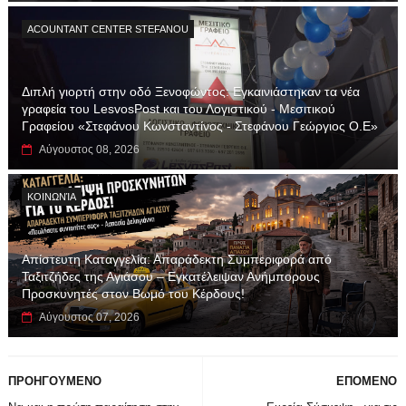
ACOUNTANT CENTER STEFANOU
Διπλή γιορτή στην οδό Ξενοφώντος: Εγκαινιάστηκαν τα νέα
γραφεία του LesvosPost και του Λογιστικού - Μεσιτικού
Γραφείου «Στεφάνου Κωνσταντίνος - Στεφάνου Γεώργιος Ο.Ε»
Αύγουστος 08, 2026
ΚΟΙΝΩΝΊΑ
Απίστευτη Καταγγελία: Απαράδεκτη Συμπεριφορά από
Ταξιτζήδες της Αγιάσου – Εγκατέλειψαν Ανήμπορους
Προσκυνητές στον Βωμό του Κέρδους!
Αύγουστος 07, 2026
ΠΡΟΗΓΟΥΜΕΝΟ
ΕΠΟΜΕΝΟ