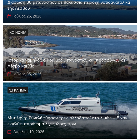
Διάσωση 30 μεταναστών σε θαλάσσια περιοχή νοτιοανατολικά
της Λέσβου
Ιούλιος 26, 2026
ΚΟΙΝΩΝΊΑ
Ιστορικά χαμηλός ο αριθμός μεταναστών και προσφύγων σε
Λέσβο και Χίο
Ιούνιος 05, 2026
ΈΓΚΛΗΜΑ
Μυτιλήνη: Συνελήφθησαν τρεις αλλοδαποί στο λιμάνι – Είχαν
εισέλθει παράνομα λίγες ώρες πριν
Απρίλιος 10, 2026