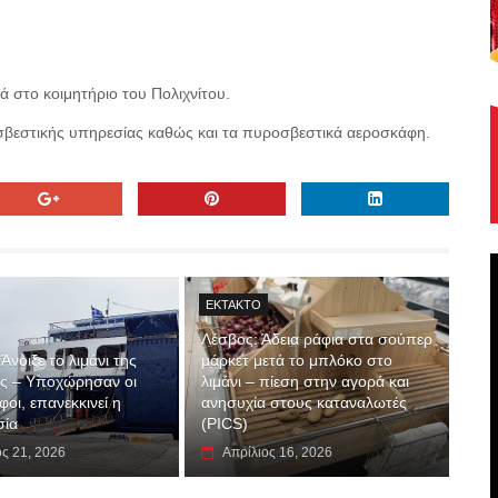
ά στο κοιμητήριο του Πολιχνίτου.
οσβεστικής υπηρεσίας καθώς και τα πυροσβεστικά αεροσκάφη.
EKTAKTO
Λέσβος: Άδεια ράφια στα σούπερ
Άνοιξε το λιμάνι της
μάρκετ μετά το μπλόκο στο
ς – Υποχώρησαν οι
λιμάνι – πίεση στην αγορά και
οι, επανεκκινεί η
ανησυχία στους καταναλωτές
σία
(PICS)
ος 21, 2026
Απρίλιος 16, 2026