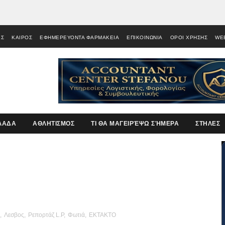
ΕΣ
ΚΑΙΡΟΣ
ΕΦΗΜΕΡΕΥΟΝΤΑ ΦΑΡΜΑΚΕΙΑ
ΕΠΙΚΟΙΝΩΝΙΑ
ΟΡΟΙ ΧΡΗΣΗΣ
WE
ΛΑΔΑ
ΑΘΛΗΤΙΣΜΟΣ
ΤΙ ΘΑ ΜΑΓΕΙΡΈΨΩ ΣΉΜΕΡΑ
ΣΤΗΛΕΣ
,
Λεσβος
,
Ρεπορτάζ L.P
,
Φωτιά
,
EKTAKTO