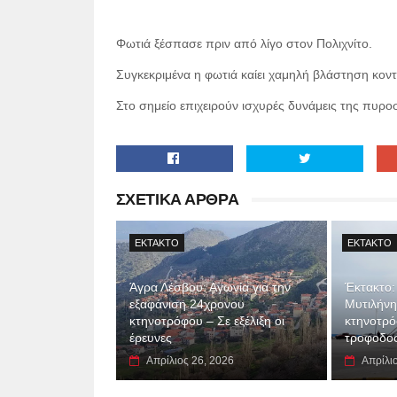
Φωτιά ξέσπασε πριν από λίγο στον Πολιχνίτο.
Συγκεκριμένα η φωτιά καίει χαμηλή βλάστηση κοντ
Στο σημείο επιχειρούν ισχυρές δυνάμεις της πυρ
ΣΧΕΤΙΚΑ ΑΡΘΡΑ
EKTAKTO
EKTAKTO
Άγρα Λέσβου: Αγωνία για την
Έκτακτο: 
εξαφάνιση 24χρονου
Μυτιλήνη
κτηνοτρόφου – Σε εξέλιξη οι
κτηνοτρόφ
έρευνες
τροφοδο
Απρίλιος 26, 2026
Απρίλι