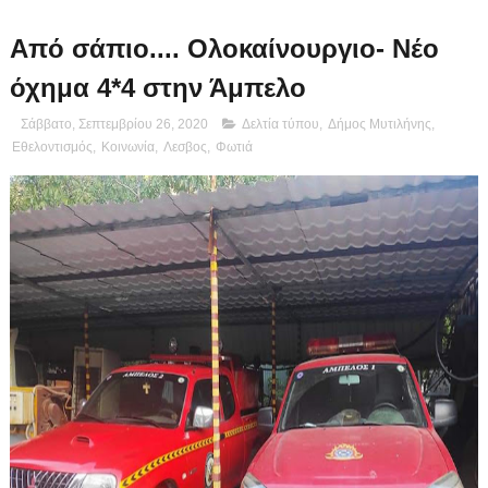
Από σάπιο.... Ολοκαίνουργιο- Νέο
όχημα 4*4 στην Άμπελο
Σάββατο, Σεπτεμβρίου 26, 2020
Δελτία τύπου
,
Δήμος Μυτιλήνης
,
Εθελοντισμός
,
Κοινωνία
,
Λεσβος
,
Φωτιά