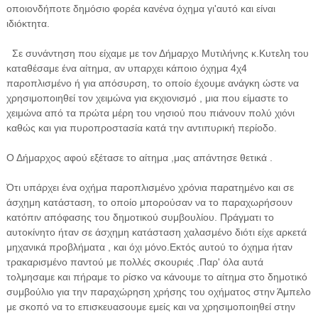
οποιονδήποτε δημόσιο φορέα κανένα όχημα γι'αυτό και είναι
ιδιόκτητα.
Σε συνάντηση που είχαμε με τον Δήμαρχο Μυτιλήνης κ.Κυτελη του
καταθέσαμε ένα αίτημα, αν υπαρχει κάποιο όχημα 4χ4
παροπλισμένο ή για απόσυρση, το οποίο έχουμε ανάγκη ώστε να
χρησιμοποιηθεί τον χειμώνα για εκχιονισμό , μια που είμαστε το
χειμώνα από τα πρώτα μέρη του νησιού που πιάνουν πολύ χιόνι
καθώς και για πυροπροστασία κατά την αντιπυρική περίοδο.
Ο Δήμαρχος αφού εξέτασε το αίτημα ,μας απάντησε θετικά .
Ότι υπάρχει ένα οχήμα παροπλισμένο χρόνια παρατημένο και σε
άσχημη κατάσταση, το οποίο μπορούσαν να το παραχωρήσουν
κατόπιν απόφασης του δημοτικού συμβουλίου. Πράγματι το
αυτοκίνητο ήταν σε άσχημη κατάσταση χαλασμένο διότι είχε αρκετά
μηχανικά προβλήματα , και όχι μόνο.Εκτός αυτού το όχημα ήταν
τρακαρισμένο παντού με πολλές σκουριές .Παρ' όλα αυτά
τολμησαμε και πήραμε το ρίσκο να κάνουμε το αίτημα στο δημοτικό
συμβούλιο για την παραχώρηση χρήσης του οχήματος στην Άμπελο
με σκοπό να το επισκευασουμε εμείς και να χρησιμοποιηθεί στην