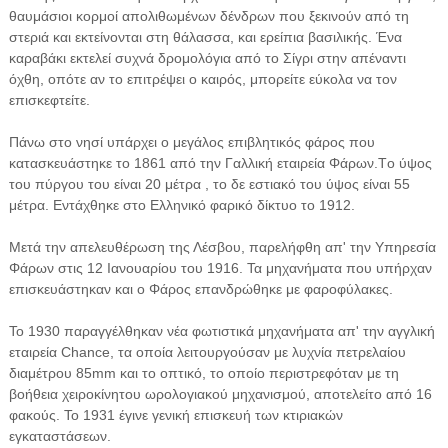
θαυμάσιοι κορμοί απολιθωμένων δένδρων που ξεκινούν από τη
στεριά και εκτείνονται στη θάλασσα, και ερείπια βασιλικής. Ένα
καραβάκι εκτελεί συχνά δρομολόγια από το Σίγρι στην απέναντι
όχθη, οπότε αν το επιτρέψει ο καιρός, μπορείτε εύκολα να τον
επισκεφτείτε.
Πάνω στο νησί υπάρχει ο μεγάλος επιβλητικός φάρος που
κατασκευάστηκε το 1861 από την Γαλλική εταιρεία Φάρων.Tο ύψος
του πύργου του είναι 20 μέτρα , το δε εστιακό του ύψος είναι 55
μέτρα. Eντάχθηκε στο Ελληνικό φαρικό δίκτυο το 1912.
Μετά την απελευθέρωση της Λέσβου, παρελήφθη απ' την Υπηρεσία
Φάρων στις 12 Ιανουαρίου του 1916. Τα μηχανήματα που υπήρχαν
επισκευάστηκαν και ο Φάρος επανδρώθηκε με φαροφύλακες.
Το 1930 παραγγέλθηκαν νέα φωτιστικά μηχανήματα απ' την αγγλική
εταιρεία Chance, τα οποία λειτουργούσαν με λυχνία πετρελαίου
διαμέτρου 85mm και το οπτικό, το οποίο περιστρεφόταν με τη
βοήθεια χειροκίνητου ωρολογιακού μηχανισμού, αποτελείτο από 16
φακούς. Το 1931 έγινε γενική επισκευή των κτιριακών
εγκαταστάσεων.