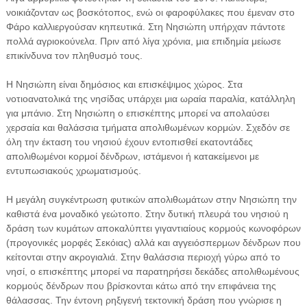
νοικιάζονταν ως βοσκότοπος, ενώ οι φαροφύλακες που έμεναν στο
Φάρο καλλιεργούσαν κηπευτικά. Στη Νησιώπη υπήρχαν πάντοτε
πολλά αγριοκούνελα. Πριν από λίγα χρόνια, μια επιδημία μείωσε
επικίνδυνα τον πληθυσμό τους.
Η Νησιώπη είναι δημόσιος και επισκέψιμος χώρος. Στα
νοτιοανατολικά της νησίδας υπάρχει μια ωραία παραλία, κατάλληλη
για μπάνιο. Στη Νησιώπη ο επισκέπτης μπορεί να απολαύσει
χερσαία και θαλάσσια τμήματα απολιθωμένων κορμών. Σχεδόν σε
όλη την έκταση του νησιού έχουν εντοπισθεί εκατοντάδες
απολιθωμένοι κορμοί δένδρων, ιστάμενοι ή κατακείμενοι με
εντυπωσιακούς χρωματισμούς.
Η μεγάλη συγκέντρωση φυτικών απολιθωμάτων στην Νησιώπη την
καθιστά ένα μοναδικό γεώτοπο. Στην δυτική πλευρά του νησιού η
δράση των κυμάτων αποκαλύπτει γιγαντιαίους κορμούς κωνοφόρων
(προγονικές μορφές Σεκόιας) αλλά και αγγειόσπερμων δένδρων που
κείτονται στην ακρογιαλιά. Στην θαλάσσια περιοχή γύρω από το
νησί, ο επισκέπτης μπορεί να παρατηρήσει δεκάδες απολιθωμένους
κορμούς δένδρων που βρίσκονται κάτω από την επιφάνεια της
θάλασσας. Την έντονη ρηξιγενή τεκτονική δράση που γνώρισε η