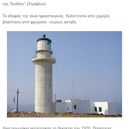
της Τενέδου" (Στράβων).
Το έδαφός της είναι ηφαιστιογενές. Καλύπτεται από χαμηλή
βλάστηση από φρύγανα - κυρίως αστιβή.
Λίγα αρμυρίκια φυτεύτηκαν τη δεκαετία του 1970. Παλιότερα,