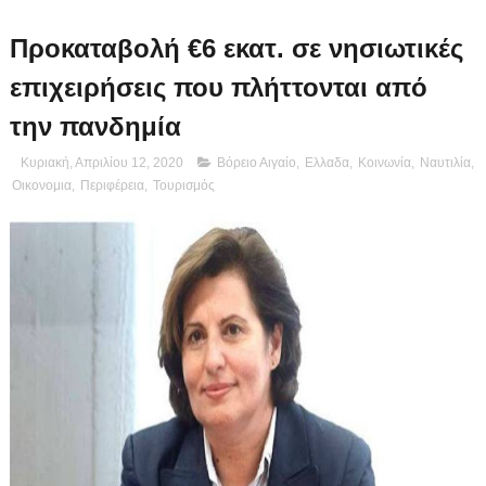
Προκαταβολή €6 εκατ. σε νησιωτικές
επιχειρήσεις που πλήττονται από
την πανδημία
Κυριακή, Απριλίου 12, 2020
Βόρειο Αιγαίο
,
Ελλαδα
,
Κοινωνία
,
Ναυτιλία
,
Οικονομια
,
Περιφέρεια
,
Τουρισμός