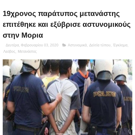
19χρονος παράτυπος μετανάστης
επιτέθηκε και εξύβρισε αστυνομικούς
στην Μορια
Δευτέρα, Φεβρουαρίου 03, 2020
Αστυνομικά
,
Δελτία τύπου
,
Έγκλημα
,
Λεσβος
,
Μετανάστες