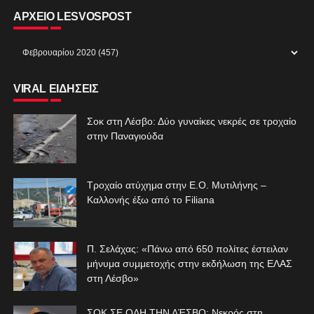
ΑΡΧΕΙΟ LESVOSPOST
VIRAL ΕΙΔΗΣΕΙΣ
Σοκ στη Λέσβο: Δύο γυναίκες νεκρές σε τροχαίο
στην Παναγιούδα
Τροχαίο ατύχημα στην Ε.Ο. Μυτιλήνης –
Καλλονής έξω από το Filiana
Π. Σελάχας: «Πάνω από 650 πολίτες έστειλαν
μήνυμα συμμετοχής στην εκδήλωση της ΕΛΑΣ
στη Λέσβο»
ΣΟΚ ΣΕ ΟΛΗ ΤΗΝ ΛΈΣΒΟ: Νεκρός στη