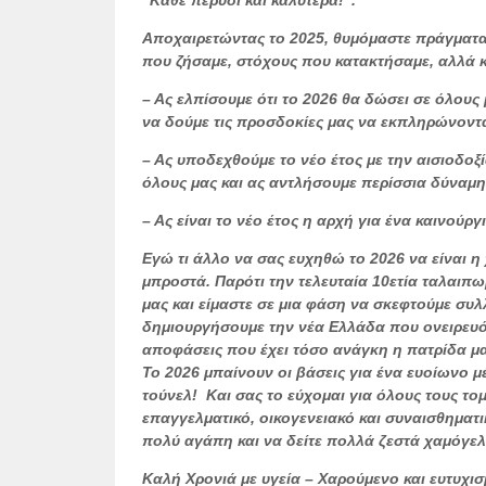
“Κάθε πέρυσι και καλύτερα!”.
Αποχαιρετώντας το 2025, θυμόμαστε πράγματα
που ζήσαμε, στόχους που κατακτήσαμε, αλλά 
– Ας ελπίσουμε ότι το 2026 θα δώσει σε όλους
να δούμε τις προσδοκίες μας να εκπληρώνοντα
– Ας υποδεχθούμε το νέο έτος με την αισιοδοξ
όλους μας και ας αντλήσουμε περίσσια δύναμ
– Ας είναι το νέο έτος η αρχή για ένα καινούργ
Εγώ τι άλλο να σας ευχηθώ το 2026 να είναι η
μπροστά. Παρότι την τελευταία 10ετία ταλαιπ
μας και είμαστε σε μια φάση να σκεφτούμε συ
δημιουργήσουμε την νέα Ελλάδα που ονειρευό
αποφάσεις που έχει τόσο ανάγκη η πατρίδα μας
Το 2026 μπαίνουν οι βάσεις για ένα ευοίωνο μ
τούνελ! Και σας το εύχομαι για όλους τους τομ
επαγγελματικό, οικογενειακό και συναισθηματι
πολύ αγάπη και να δείτε πολλά ζεστά χαμόγελ
Καλή Χρονιά με υγεία – Χαρούμενο και ευτυχισ