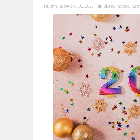
Πέμπτη, Ιανουαρίου 01, 2026
Βίντεο
,
Λεσβος
,
Χρισ