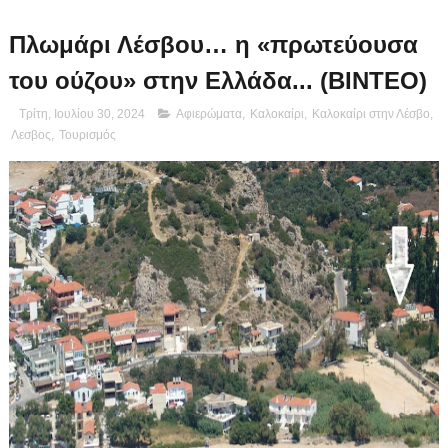
Πλωμάρι Λέσβου… η «πρωτεύουσα
του ούζου» στην Ελλάδα... (ΒΙΝΤΕΟ)
Τρίτη, Ιουλίου 30, 2024
Αφιερώματα
,
Καλοκαίρι
,
Καλοκαίρι στην Λέσβο
,
Λεσβος
,
Τουρισμός