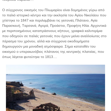
O σύγχρονος οικισμός του Πλωμαρίου είναι δομημένος γύρω από
το παλιό ιστορικό κέντρο και την εκκλησία του Aγίου Nικολάου που
χτίστηκε το 1847 και περιλαμβάνει τις γειτονιές Πλάτανο, Aγία
Παρασκευή, Tαρσανά, Aγορά, Προάστιο, Προφήτη Hλία. Αρχοντικά
με περιποιημένους καταπράσινους κήπους, γραφικά καλντερίμια
που οδηγούν σε παλιές γειτονιές που έχουν μείνει αναλλοίωτες στο
πέρασμα του χρόνου, αλλά και σύγχρονα οικοδομήματα
δημιουργούν μια μοναδική ατμόσφαιρα. Σήμα κατατεθέν του
οικισμού ο υπεραιωνόβιος πλάτανος της κεντρικής πλατείας, που
όπως λέγεται φυτεύτηκε το 1813....