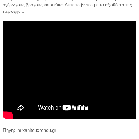
αγέρωχους βράχους και πεύκα. Δείτε το βίντεο με τα αξιοθέατα της
περιοχής:...
Πηγη
: mixanitouxronou.gr