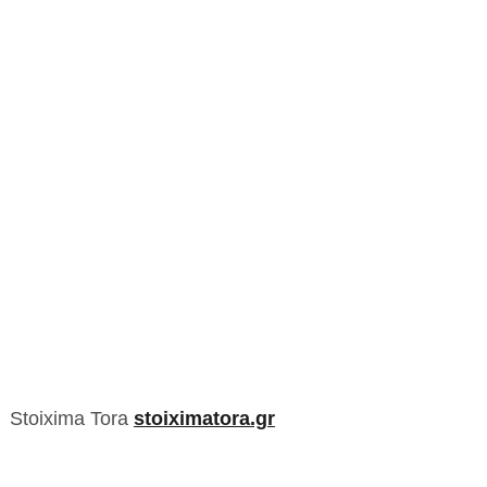
Stoixima Tora
stoiximatora.gr