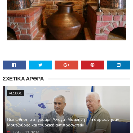
ΣΧΕΤΙΚΑ ΑΡΘΡΑ
ΛΕΣΒΟΣ
Νέα ώθηση στη γραμμή Αλιαγά–Μυτιλήνη – Τι συμφώνησαν
Μουτζούρης και τουρκική αντιπροσωπεία
Ιούλιος 17, 2026